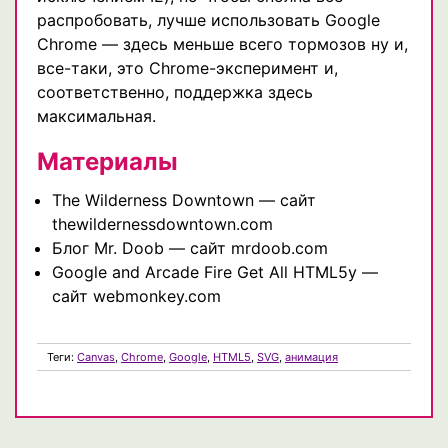
распробовать, лучше использовать Google
Chrome — здесь меньше всего тормозов ну и,
все-таки, это Chrome-эксперимент и,
соответственно, поддержка здесь
максимальная.
Материалы
The Wilderness Downtown — сайт
thewildernessdowntown.com
Блог Mr. Doob — сайт mrdoob.com
Google and Arcade Fire Get All HTML5y —
сайт webmonkey.com
Теги:
Canvas
,
Chrome
,
Google
,
HTML5
,
SVG
,
анимация