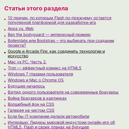
Статьи этого раздела
10 причин, по которым Flash по-прежнему остается
популярной платформой для разработки игр
Apps vs. Web
Ben the bodyguard — интересный пример
Boilerplate или Bootstrap – что выбирать при создании
проекта?
Google и Arcade Fire: как соединить технологии и
искусство
Mac vs PC. Часть 2.
Tron — эффектный комикс на HTML5
Windows 7 глазами пользователя
Windows и Mac о Chrome OS
Будущее началось
Взгляд одного пользователя на современные браузеры
Война браузеров в картинках
Волшебный фон на CSS
Галерея на чистом CSS
Если бы IT-компании делали автомобили
Интервью: Лидеры мировой индустрии онлайн игр об
HTML5, Flash и своих планах на будущее