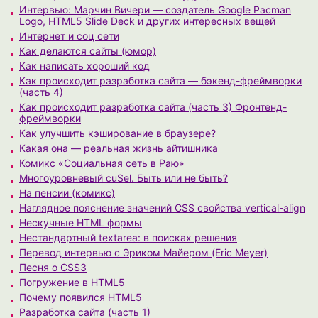
Интервью: Марчин Вичери — создатель Google Pacman
Logo, HTML5 Slide Deck и других интересных вещей
Интернет и соц сети
Как делаются сайты (юмор)
Как написать хороший код
Как происходит разработка сайта — бэкенд-фреймворки
(часть 4)
Как происходит разработка сайта (часть 3) Фронтенд-
фреймворки
Как улучшить кэширование в браузере?
Какая она — реальная жизнь айтишника
Комикс «Социальная сеть в Раю»
Многоуровневый cuSel. Быть или не быть?
На пенсии (комикс)
Наглядное пояснение значений CSS свойства vertical-align
Нескучные HTML формы
Нестандартный textarea: в поисках решения
Перевод интервью с Эриком Майером (Eric Meyer)
Песня о CSS3
Погружение в HTML5
Почему появился HTML5
Разработка сайта (часть 1)