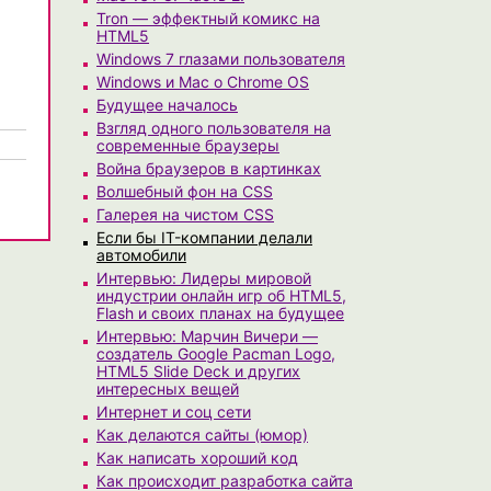
Tron — эффектный комикс на
HTML5
Windows 7 глазами пользователя
Windows и Mac о Chrome OS
Будущее началось
Взгляд одного пользователя на
современные браузеры
Война браузеров в картинках
Волшебный фон на CSS
Галерея на чистом CSS
Если бы IT-компании делали
автомобили
Интервью: Лидеры мировой
индустрии онлайн игр об HTML5,
Flash и своих планах на будущее
Интервью: Марчин Вичери —
создатель Google Pacman Logo,
HTML5 Slide Deck и других
интересных вещей
Интернет и соц сети
Как делаются сайты (юмор)
Как написать хороший код
Как происходит разработка сайта