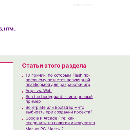
https://rz-work.ru
S, HTML
Статьи этого раздела
10 причин, по которым Flash по-
прежнему остается популярной
платформой для разработки игр
Apps vs. Web
Ben the bodyguard — интересный
пример
Boilerplate или Bootstrap – что
выбирать при создании проекта?
Google и Arcade Fire: как
соединить технологии и искусство
Mac vs PC. Часть 2.