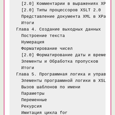
  [2.0] Комментарии в выражениях XPath

  [2.0] Типы процессоров XSLT 2.0

  Представление документа XML в XPath

  Итоги

Глава 4. Создание выходных данных

  Построение текста

  Нумерация

  Форматирование чисел

  [2.0] Форматирование даты и времени

  Элементы и Обработка пропусков

  Итоги

Глава 5. Программная логика и управляющ
  Элементы программной логики в XSLT

  Вызов шаблонов по имени

  Параметры

  Переменные

  Рекурсия

  Имитация цикла for
