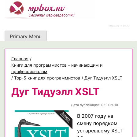
Skip
to
content
https://rz-work.ru
Primary Menu
Главная
/
Книги для программистов – начинающим и
профессионалам
/
Top-5 книг для программистов
/
Дуг Тидуэлл XSLT
Дуг Тидуэлл XSLT
Дата публикации: 05.11.2010
В 2007 году на
смену порядком
устаревшему XSLT