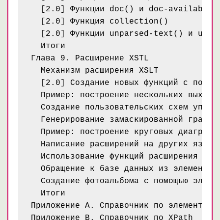
  [2.0] Функции doc() и doc-available()
  [2.0] Функция collection()

  [2.0] Функции unparsed-text() и unpar
  Итоги

Глава 9. Расширение XSTL

  Механизм расширения XSLT

  [2.0] Создание новых функций с помощь
  Пример: построение нескольких выходны
  Создание пользовательских схем упоряд
  Генерирование замаскированной графики
  Пример: построение круговых диаграмм 
  Написание расширений на других языках
  Использование функций расширения из б
  Обращение к базе данных из элемента р
  Создание фотоальбома с помощью элемен
  Итоги

Приложение A. Справочник по элементам X
Приложение B. Справочник по XPath
