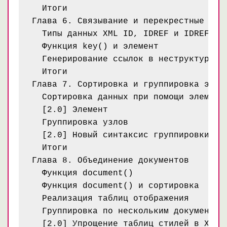
  Итоги

Глава 6. Связывание и перекрестные ссыл
  Типы данных XML ID, IDREF и IDREFS

  Функция key() и элемент

  Генерирование ссылок в неструктуриров
  Итоги

Глава 7. Сортировка и группировка элеме
  Сортировка данных при помощи элемента
  [2.0] Элемент

  Группировка узлов

  [2.0] Новый синтаксис группировки в X
  Итоги

Глава 8. Объединение документов

  Функция document()

  Функция document() и сортировка

  Реализация таблиц отображения

  Группировка по нескольким документам

  [2.0] Упрощение таблиц стилей в XSLT 