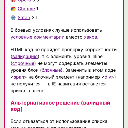
Chrome
1
Safari
3.1
В боевых условиях лучше использовать
условные комментарии
вместо
хаков
.
HTML код не пройдет проверку корректности
(
валидацию
), т.к. элементы уровня inline
(
строчные
) не могут содержать элементы
уровня блок (
блочные
). Заменить в этом коде
<
span
> на блочный элемент (например <
div
>)
не получится — в IE навигация останется
прижата влево.
Альтернативное решение (валидный
код)
Если отказаться от использования списка,