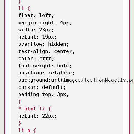
}
li {
float: left;
margin-right: 4px;
width: 23px;
height: 19px;
overflow: hidden;
text-align: center;
color: #fff;
font-weight: bold;
position: relative;
background:url(images/testFonNeactiv.p
cursor: default;
padding-top: 3px;
}
* html li {
height: 22px;
}
li a {