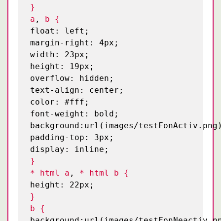
}
a
,
b {
float: left;
margin-right: 4px;
width: 23px;
height: 19px;
overflow: hidden;
text-align: center;
color: #fff;
font-weight: bold;
background:url(images/testFonActiv.png
padding-top: 3px;
display: inline;
}
* html a
,
* html b {
height: 22px;
}
b {
background:url(images/testFonNeactiv.p