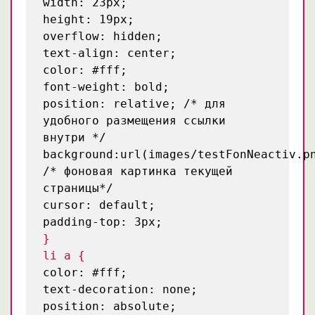
width: 23px;
height: 19px;
overflow: hidden;
text-align: center;
color: #fff;
font-weight: bold;
position: relative;
/* для
удобного размещения ссылки
внутри */
background:url(images/testFonNeactiv.p
/* фоновая картинка текущей
страницы*/
cursor: default;
padding-top: 3px;
}
li a {
color: #fff;
text-decoration: none;
position: absolute;