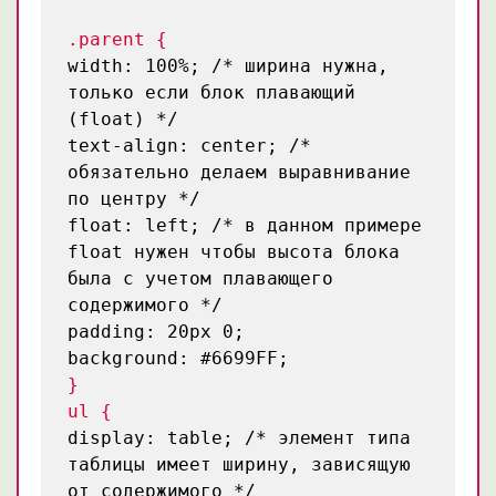
.parent {
width: 100%;
/* ширина нужна,
только если блок плавающий
(float) */
text-align: center;
/*
обязательно делаем выравнивание
по центру */
float: left;
/* в данном примере
float нужен чтобы высота блока
была с учетом плавающего
содержимого */
padding: 20px 0;
background: #6699FF;
}
ul {
display: table;
/* элемент типа
таблицы имеет ширину, зависящую
от содержимого */