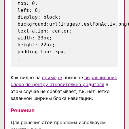
top: 0;
left: 0;
display: block;
background:url(images/testFonActiv.png
text-align: center;
width: 23px;
height: 22px;
padding-top: 3px;
}
Как видно на
примере
обычное
выравнивание
блока по центру относительно родителя
в
этом случае не срабатывает, т.к. нет четко
заданной ширины блока навигации.
Решение
Для решения этой проблемы используем