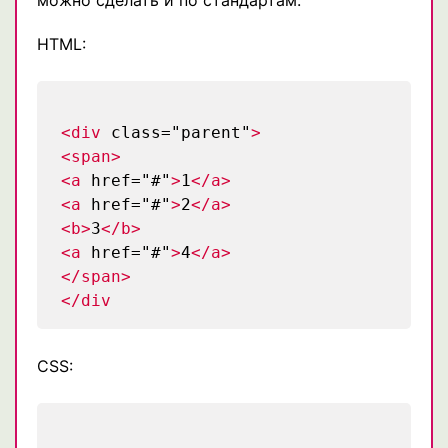
можно сделать и по стандартам:
HTML:
<div
class="parent"
>
<span>
<a
href="#"
>
1
</a>
<a
href="#"
>
2
</a>
<b>
3
</b>
<a
href="#"
>
4
</a>
</span>
</div
CSS: