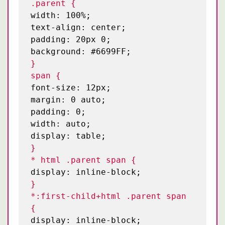
.parent {
width: 100%;
text-align: center;
padding: 20px 0;
background: #6699FF;
}
span {
font-size: 12px;
margin: 0 auto;
padding: 0;
width: auto;
display: table;
}
* html .parent span {
display: inline-block;
}
*:first-child+html .parent span
{
display: inline-block;