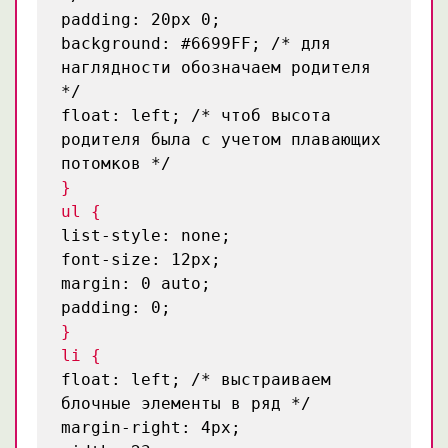
padding: 20px 0;
background: #6699FF;
/* для
наглядности обозначаем родителя
*/
float: left;
/* чтоб высота
родителя была с учетом плавающих
потомков */
}
ul {
list-style: none;
font-size: 12px;
margin: 0 auto;
padding: 0;
}
li {
float: left;
/* выстраиваем
блочные элементы в ряд */
margin-right: 4px;