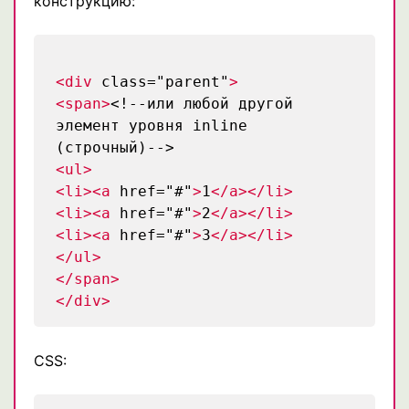
конструкцию:
<div
class="parent"
>
<span>
<!--или любой другой
элемент уровня inline
(строчный)-->
<ul>
<li><a
href="#"
>
1
</a></li>
<li><a
href="#"
>
2
</a></li>
<li><a
href="#"
>
3
</a></li>
</ul>
</span>
</div>
CSS: