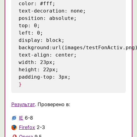
color: #fff;
text-decoration: none;
position: absolute;
top: 0;
left: 0;
display: block;
background:url(images/testFonActiv.png
text-align: center;
width: 23px;
height: 22px;
padding-top: 3px;
}
Результат
. Проверено в:
IE
6-8
Firefox
2-3
Opera
9.5