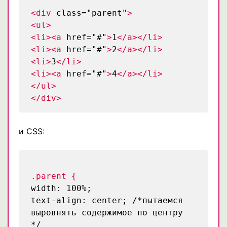
<div
class="parent"
>
<ul>
<li><a
href="#"
>
1
</a></li>
<li><a
href="#"
>
2
</a></li>
<li>
3
</li>
<li><a
href="#"
>
4
</a></li>
</ul>
</div>
и CSS:
.parent {
width: 100%;
text-align: center;
/*пытаемся
выровнять содержимое по центру
*/