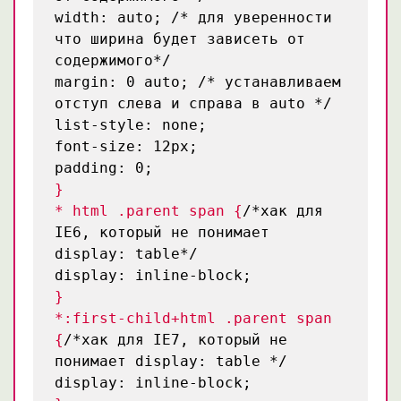
width: auto;
/* для уверенности
что ширина будет зависеть от
содержимого*/
margin: 0 auto;
/* устанавливаем
отступ слева и справа в auto */
list-style: none;
font-size: 12px;
padding: 0;
}
* html .parent span {
/*хак для
IE6, который не понимает
display: table*/
display: inline-block;
}
*:first-child+html .parent span
{
/*хак для IE7, который не
понимает display: table */
display: inline-block;