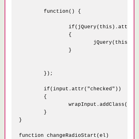
	function() {

		if(jQuery(this).attr("name")==nm)

		{

			jQuery(this).parent().removeClass("radioChecked");

		}

	});

	if(input.attr("checked")) 

	{

		wrapInput.addClass("radioChecked");

	}

}

function changeRadioStart(el)
