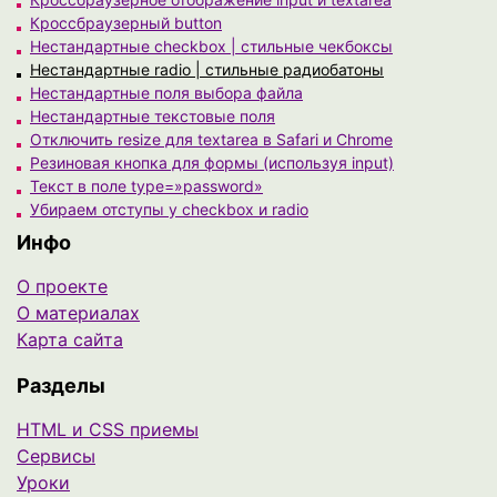
Кроссбраузерный button
Нестандартные checkbox | стильные чекбоксы
Нестандартные radio | стильные радиобатоны
Нестандартные поля выбора файла
Нестандартные текстовые поля
Отключить resize для textarea в Safari и Chrome
Резиновая кнопка для формы (используя input)
Текст в поле type=»password»
Убираем отступы у checkbox и radio
Инфо
О проекте
О материалах
Карта сайта
Разделы
HTML и CSS приемы
Сервисы
Уроки