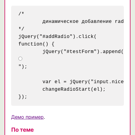
/* 

	динамическое добавление radio

*/

jQuery("#addRadio").click(

function() {

	jQuery("#testForm").append("
");

	var el = jQuery("input.niceRadio");

	changeRadioStart(el);

Демо пример
.
По теме