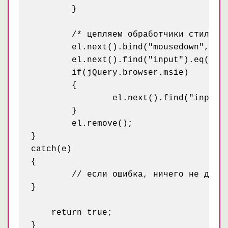
	}

	/* цепляем обработчики стилизированным radio */		

	el.next().bind("mousedown", function(e) { changeRadio(jQuery(this)) });

	el.next().find("input").eq(0).bind("change", function(e) { changeVisualRadio(jQuery(this)) });

	if(jQuery.browser.msie)

	{

		el.next().find("input").eq(0).bind("click", function(e) { changeVisualRadio(jQuery(this)) });	

	}

	el.remove();

}

catch(e)

{

	// если ошибка, ничего не делаем

}

    return true;
