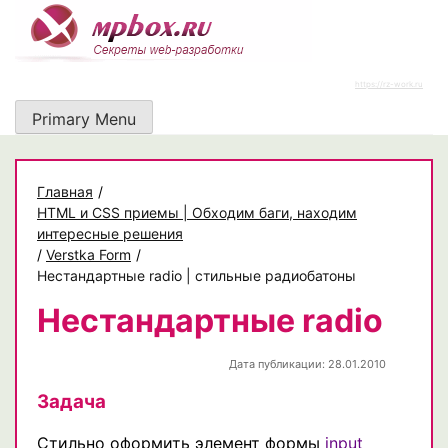
Skip
to
content
https://rz-work.ru
Primary Menu
Главная
/
HTML и CSS приемы | Обходим баги, находим
интересные решения
/
Verstka Form
/
Нестандартные radio | стильные радиобатоны
Нестандартные radio
Дата публикации: 28.01.2010
Задача
Стильно оформить элемент формы
input