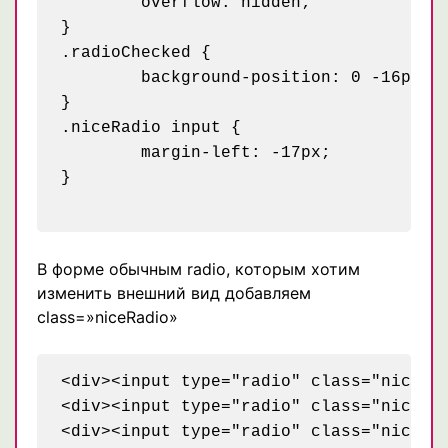
	overflow: hidden;

}

.radioChecked {

	background-position: 0 -16px;

}

.niceRadio input {

	margin-left: -17px;

}

В форме обычным radio, которым хотим
изменить внешний вид добавляем
class=»niceRadio»
<div><input type="radio" class="niceRa
<div><input type="radio" class="niceRa
<div><input type="radio" class="niceRa