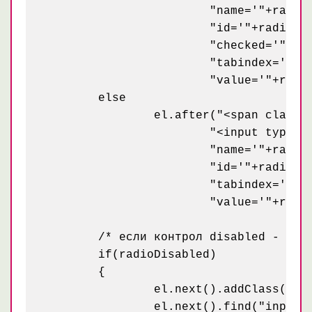
			"name='"+radioName+"'"+

			"id='"+radioId+"'"+

			"checked='"+radioChecked+"'"+

			"tabindex='"+radioTab+"'"+

			"value='"+radioValue+"' /></span>");

	else

		el.after("<span class='niceRadio'>"+

			"<input type='radio'"+

			"name='"+radioName+"'"+

			"id='"+radioId+"'"+

			"tabindex='"+radioTab+"'"+

			"value='"+radioValue+"' /></span>");

	/* если контрол disabled - добавляем соответсвующий класс для нужного вида и добавляем атрибут disabled для вложенного radio */		

	if(radioDisabled)

	{

		el.next().addClass("niceRadioDisabled");

		el.next().find("input").eq(0).attr("disabled","disabled");
