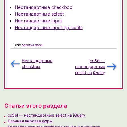
Нестандартные checkbox
Нестандартные select
Нестандартные input
Нестандартные input type=file
Теги:
верстка форм
Нестандартные
cuSel —
checkbox
нестандартные
select на jQuery
Статьи этого раздела
cuSel — нестандартные select на jQuery
Блочная верстка форм
Кроссбраузерное отображение input и textarea