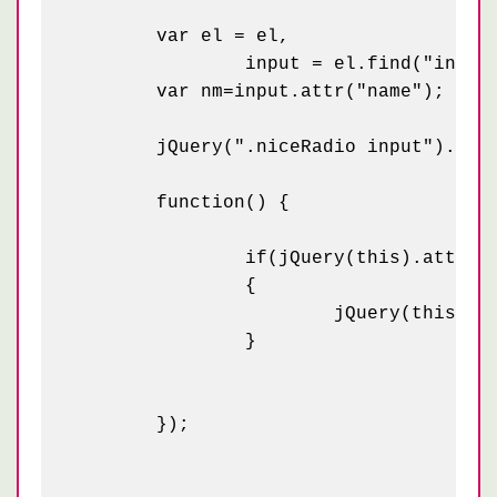
	var el = el,

		input = el.find("input").eq(0);

	var nm=input.attr("name");

	jQuery(".niceRadio input").each(

	function() {

		if(jQuery(this).attr("name")==nm)

		{

			jQuery(this).parent().removeClass("radioChecked");

		}

	});					  
