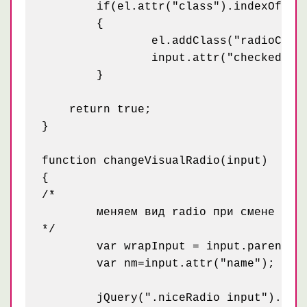
	if(el.attr("class").indexOf("niceRadioDisabled")==-1)

	{	

		el.addClass("radioChecked");

		input.attr("checked", true);

	}

    return true;

}

function changeVisualRadio(input)

{

/*

	меняем вид radio при смене значения

*/

	var wrapInput = input.parent();

	var nm=input.attr("name");

	jQuery(".niceRadio input").each(
