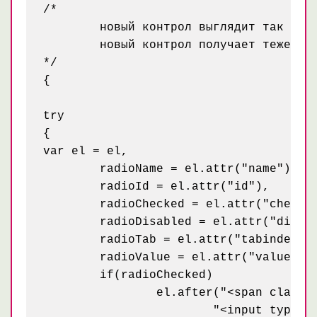
/* 

	новый контрол выглядит так <span class="niceRadio"><input type="radio" name="[name radio]" id="[id radio]" [checked="checked"] /></span>

	новый контрол получает теже name, id и другие атрибуты что и были у обычного

*/

{

try

{

var el = el,

	radioName = el.attr("name"),

	radioId = el.attr("id"),

	radioChecked = el.attr("checked"),

	radioDisabled = el.attr("disabled"),

	radioTab = el.attr("tabindex"),

	radioValue = el.attr("value");

	if(radioChecked)

		el.after("<span class='niceRadio radioChecked'>"+

			"<input type='radio'"+
