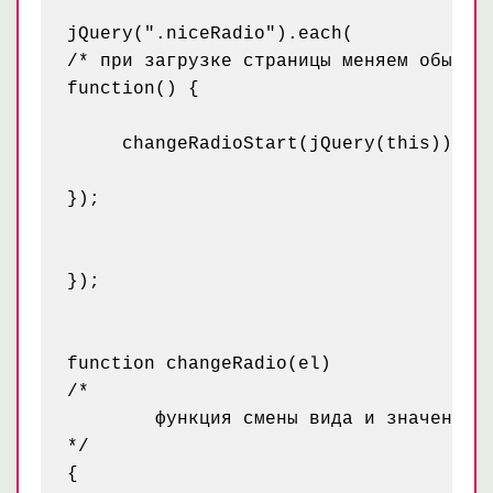
jQuery(".niceRadio").each(

/* при загрузке страницы меняем обычные
function() {

     changeRadioStart(jQuery(this));

});

});

function changeRadio(el)

/* 

	функция смены вида и значения radio при клике на контейнер

*/

{
