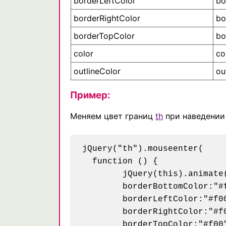
borderLeftColor
bo
borderRightColor
bo
borderTopColor
bo
color
co
outlineColor
ou
Пример:
Меняем цвет границ
th
при наведении
jQuery("th").mouseenter(

  function () {

	jQuery(this).animate({

	borderBottomColor:"#f00",

	borderLeftColor:"#f00",

	borderRightColor:"#f00",

	borderTopColor:"#f00",
