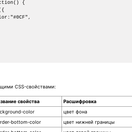
tion() {

ющими CSS-свойствами:
звание свойства
Расшифровка
ckground-color
цвет фона
rder-bottom-color
цвет нижней границы