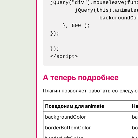
jQuery("div").mouseleave(func
	jQuery(this).animate({

		backgroundColor:"#0CF",

    }, 500 );

});

});

А теперь подробнее
Плагин позволяет работать со следу
Псевдоним для animate
На
backgroundColor
ba
borderBottomColor
bo