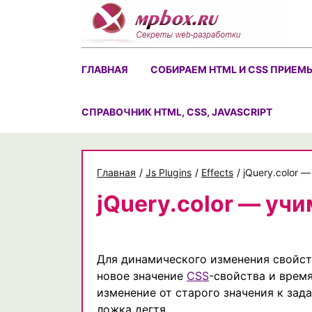
Skip
to
content
ГЛАВНАЯ
СОБИРАЕМ HTML И CSS ПРИЕМ
CПРАВОЧНИК HTML, CSS, JAVASCRIPT
Главная
/
Js Plugins
/
Effects
/
jQuery.color 
jQuery.color — учи
Для динамического изменения свойств
новое значение
CSS
-свойства и врем
изменение от старого значения к зада
ложка дегтя.