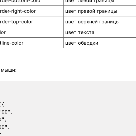
rder-bottom-color
цвет левой границы
rder-right-color
цвет правой границы
rder-top-color
цвет верхней границы
lor
цвет текста
tline-color
цвет обводки
 мыши: