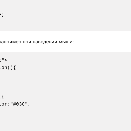
 например при наведении мыши:
">

on(){
