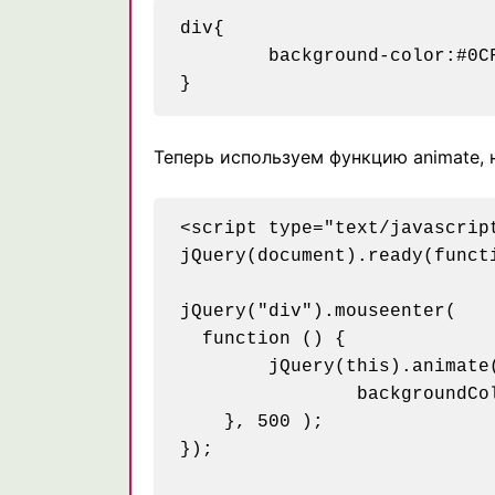
div{

	background-color:#0CF;

Теперь используем функцию animate,
<script type="text/javascript
jQuery(document).ready(functi
jQuery("div").mouseenter(

  function () {

	jQuery(this).animate({

		backgroundColor:"#03C",

    }, 500 );

});
