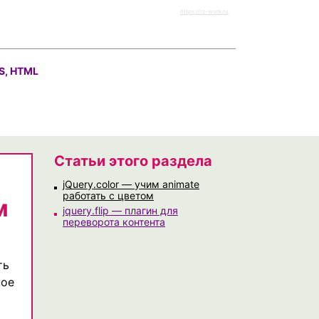
https://rz-work.ru
S, HTML
Статьи этого раздела
jQuery.color — учим animate
работать с цветом
м
jquery.flip — плагин для
переворота контента
ть
ное