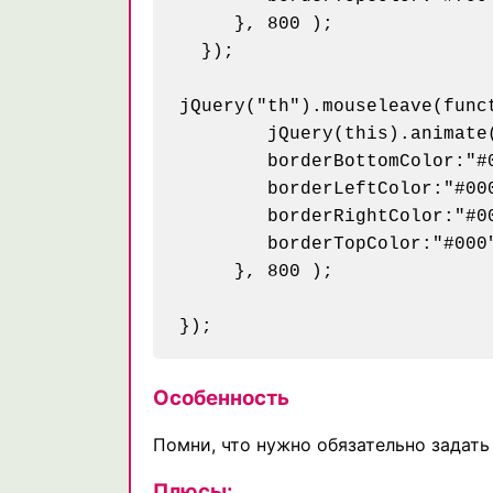
     }, 800 );

  });

jQuery("th").mouseleave(funct
	jQuery(this).animate({

	borderBottomColor:"#000",

	borderLeftColor:"#000",

	borderRightColor:"#000",

	borderTopColor:"#000",

     }, 800 );

Особенность
Помни, что нужно обязательно задать
Плюсы: