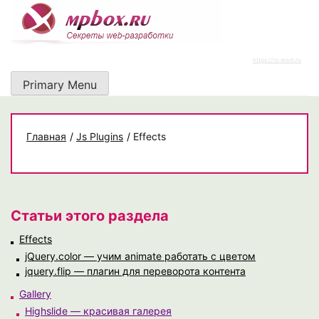
Skip
to
content
https://rz-work.ru
Primary Menu
Главная
/
Js Plugins
/
Effects
Статьи этого раздела
Effects
jQuery.color — учим animate работать с цветом
jquery.flip — плагин для переворота контента
Gallery
Highslide — красивая галерея