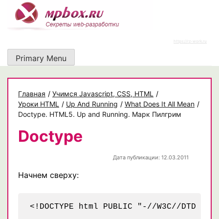
Skip
to
content
https://rz-work.ru
Primary Menu
Главная
/
Учимся Javascript, CSS, HTML
/
Уроки HTML
/
Up And Running
/
What Does It All Mean
/
Doctype. HTML5. Up and Running. Марк Пилгрим
Doctype
Дата публикации: 12.03.2011
Начнем сверху: