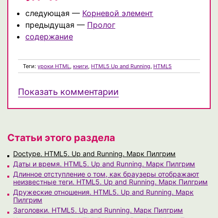
следующая —
Корневой элемент
предыдущая —
Пролог
содержание
Теги:
уроки HTML
,
книги
,
HTML5 Up and Running
,
HTML5
Показать комментарии
Статьи этого раздела
Doctype. HTML5. Up and Running. Марк Пилгрим
Даты и время. HTML5. Up and Running. Марк Пилгрим
Длинное отступление о том, как браузеры отображают
неизвестные теги. HTML5. Up and Running. Марк Пилгрим
Дружеские отношения. HTML5. Up and Running. Марк
Пилгрим
Заголовки. HTML5. Up and Running. Марк Пилгрим