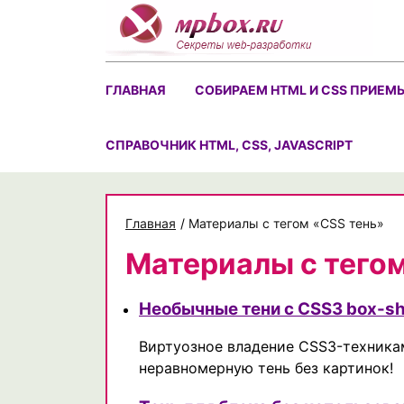
Skip
to
content
ГЛАВНАЯ
СОБИРАЕМ HTML И CSS ПРИЕМ
CПРАВОЧНИК HTML, CSS, JAVASCRIPT
Главная
/
Материалы с тегом «CSS тень»
Материалы с тего
Необычные тени с CSS3 box-s
Виртуозное владение CSS3-техника
неравномерную тень без картинок!