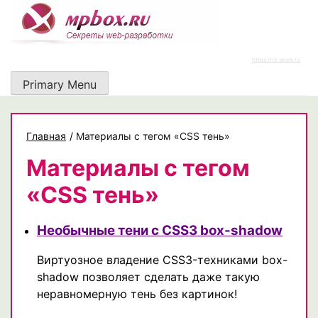
Skip
to
content
https://rz-work.ru
Primary Menu
Главная
/
Материалы с тегом «CSS тень»
Материалы с тегом
«CSS тень»
Необычные тени с CSS3 box-shadow
Виртуозное владение CSS3-техниками box-
shadow позволяет сделать даже такую
неравномерную тень без картинок!