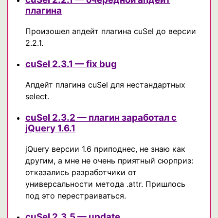
плагина
Произошел апдейт плагина cuSel до версии
2.2.1.
cuSel 2.3.1 — fix bug
Апдейт плагина cuSel для нестандартных
select.
cuSel 2.3.2 — плагин заработал с
jQuery 1.6.1
jQuery версии 1.6 приподнес, не знаю как
другим, а мне не очень приятный сюрприз:
отказались разработчики от
универсальности метода .attr. Пришлось
под это перестраиваться.
cuSel 2.3.5 — update