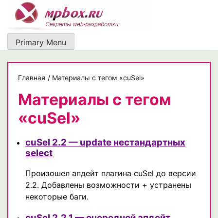
Skip
to
content
Primary Menu
Главная
/
Материалы с тегом «cuSel»
Материалы с тегом
«cuSel»
cuSel 2.2 — update нестандартных
select
Произошел апдейт плагина cuSel до версии
2.2. Добавлены возможности + устранены
некоторые баги.
cuSel 2.2.1 — очередной апдейт