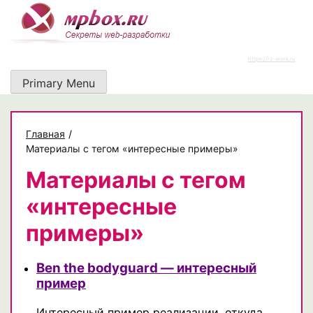
Skip
to
content
https://rz-work.ru
Primary Menu
Главная
/
Материалы с тегом «интересные примеры»
Материалы с тегом
«интересные
примеры»
Ben the bodyguard — интересный
пример
Интересный пример реализации, откуда