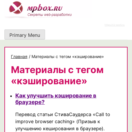
Skip
to
content
https://rz-work.ru
Primary Menu
Главная
/
Материалы с тегом «кэширование»
Материалы с тегом
«кэширование»
Как улучшить кэширование в
браузере?
Перевод статьи СтиваСаудерса «Call to
improve browser caching» (Призыв к
улучшению кеширования в браузере).