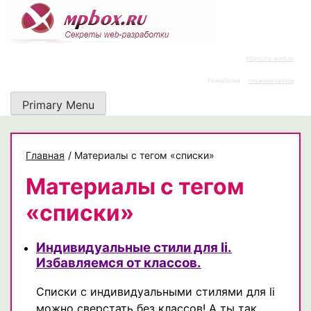
Skip
to
content
https://rz-work.ru
Разработка
сложных сайтов
Primary Menu
Главная
/
Материалы с тегом «списки»
Материалы с тегом
«списки»
Индивидуальные стили для li.
Избавляемся от классов.
Списки с индивидуальными стилями для li
можно сверстать без классов! А ты так