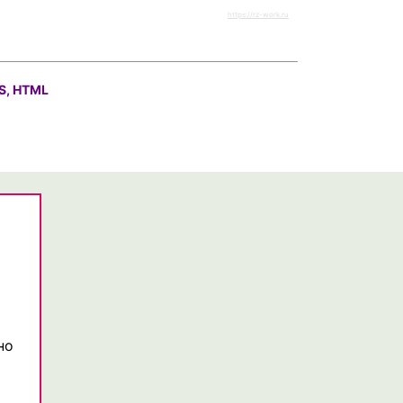
https://rz-work.ru
S, HTML
но