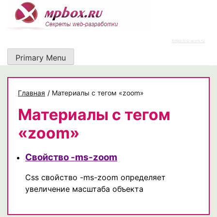
Skip
to
content
https://rz-work.ru
Primary Menu
Главная
/
Материалы с тегом «zoom»
Материалы с тегом
«zoom»
Свойство -ms-zoom
Css свойство -ms-zoom определяет
увеличение масштаба объекта