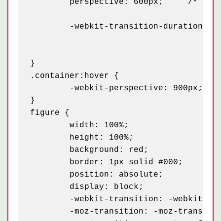
	perspective: 600px;	/* св-во по стандартам */

	-webkit-transition-duration: 0.5s; /* фиксит баг в хроме */

}

.container:hover {

	-webkit-perspective: 900px; /* фиксит баг в хроме на пару с предыдущим, значение подбираем вручную (больше, чем начальное) */

}

figure {

	width: 100%;

	height: 100%;

	background: red;

	border: 1px solid #000;

	position: absolute;

	display: block;

	-webkit-transition: -webkit-transform 0.5s;

	-moz-transition: -moz-transform 0.5s;
