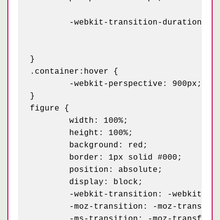
	-webkit-transition-duration: 0.5s; /* фиксит баг в хроме */

}

.container:hover {

	-webkit-perspective: 900px; /* фиксит баг в хроме на пару с предыдущим, значение подбираем вручную (больше, чем начальное) */

}

figure {

	width: 100%;

	height: 100%;

	background: red;

	border: 1px solid #000;

	position: absolute;

	display: block;

	-webkit-transition: -webkit-transform 0.5s;

	-moz-transition: -moz-transform 0.5s;

	-ms-transition: -moz-transform 0.5s;
