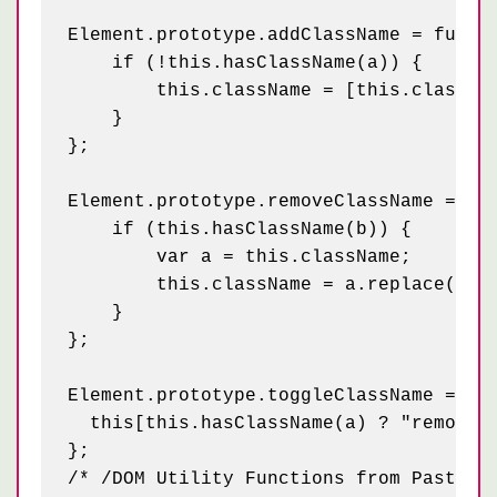
Element.prototype.addClassName = functi
    if (!this.hasClassName(a)) {

        this.className = [this.classNam
    }

};

Element.prototype.removeClassName = fun
    if (this.hasClassName(b)) {

        var a = this.className;

        this.className = a.replace(new 
    }

};

Element.prototype.toggleClassName = fun
  this[this.hasClassName(a) ? "removeCl
};

/* /DOM Utility Functions from PastryKi