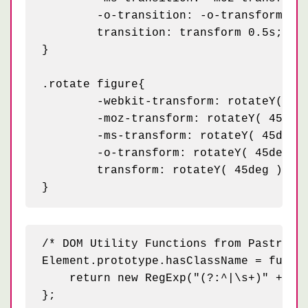
	-o-transition: -o-transform 0.5s;

	transition: transform 0.5s; /* трансформации будут происходить анимированно продолжительностью 0.5 сек */

}

.rotate figure{

	-webkit-transform: rotateY( 45deg );

	-moz-transform: rotateY( 45deg );

	-ms-transform: rotateY( 45deg );

	-o-transform: rotateY( 45deg );

	transform: rotateY( 45deg ); /* поворачиваем фигуру на 45 гред */

/* DOM Utility Functions from PastryKit
Element.prototype.hasClassName = functi
    return new RegExp("(?:^|\s+)" + a +
};
