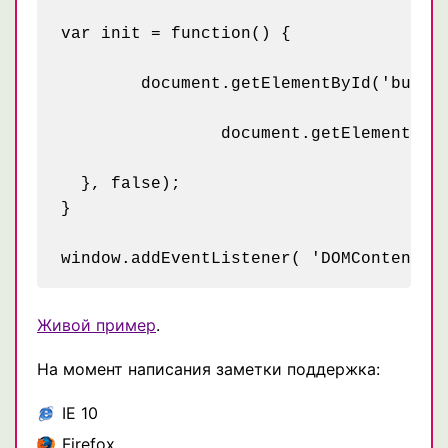
var init = function() {

	document.getElementById('button').addEventListener( 'click', function(){

		document.getElementById('container').toggleClassName('rotate');

  }, false);

}

Живой пример
.
На момент написания заметки поддержка:
IE 10
Firefox