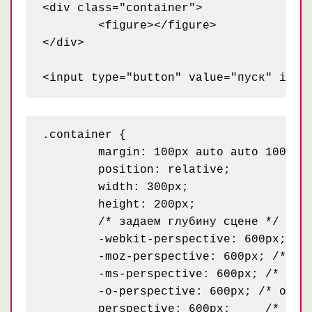
<div class="container">

	<figure></figure>

</div>

.container {

	margin: 100px auto auto 100px;

	position: relative;

	width: 300px;

	height: 200px;

	/* задаем глубину сцене */

	-webkit-perspective: 600px; /* webkit */

	-moz-perspective: 600px; /* mozilla */

	-ms-perspective: 600px; /* IE 10 */

	-o-perspective: 600px; /* opera когда-то тоже должна начать понимать */

	perspective: 600px;	/* св-во по стандартам */
