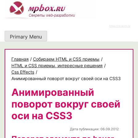
Skip
to
content
https://rz-work.ru
Primary Menu
Главная
/
Собираем HTML и CSS приемы
/
HTML и CSS приемы, интересные решения
/
Css Effects
/
Анимированный поворот вокруг своей оси на CSS3
Анимированный
поворот вокруг своей
оси на CSS3
Дата публикации: 06.09.2012