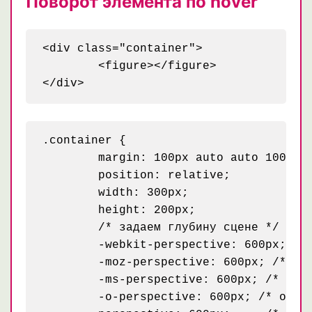
Поворот элемента по hover
<div class="container">

	<figure></figure>

.container {

	margin: 100px auto auto 100px;

	position: relative;

	width: 300px;

	height: 200px;

	/* задаем глубину сцене */

	-webkit-perspective: 600px; /* webkit */

	-moz-perspective: 600px; /* mozilla */

	-ms-perspective: 600px; /* IE 10 */

	-o-perspective: 600px; /* opera когда-то тоже должна начать понимать */
