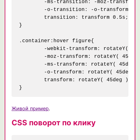
	-ms-transition: -moz-transform 0.5s;

	-o-transition: -o-transform 0.5s;

	transition: transform 0.5s; /* трансформации будут происходить анимированно продолжительностью 0.5 сек */

}

.container:hover figure{

	-webkit-transform: rotateY( 45deg );

	-moz-transform: rotateY( 45deg );

	-ms-transform: rotateY( 45deg );

	-o-transform: rotateY( 45deg );

	transform: rotateY( 45deg ); /* поворачиваем фигуру на 45 градусов */

Живой пример
.
CSS поворот по клику