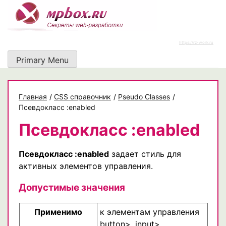
Skip
to
content
https://rz-work.ru
Primary Menu
Главная
/
CSS справочник
/
Pseudo Classes
/
Псевдокласс :enabled
Псевдокласс :enabled
Псевдокласс :enabled
задает стиль для
активных элементов управления.
Допустимые значения
Применимо
к элементам управления
button>, input>,