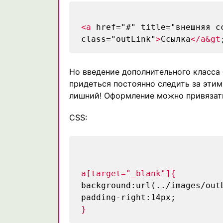
<a
href="#" title="внешняя с
class="outLink"
>
Ссылка
</a&gt
Но введение дополнительного класса 
придеться постоянно следить за этим,
лишний! Оформление можно привязать 
CSS:
a[target="_blank"]{
background:url(../images/out
padding-right:14px;
}