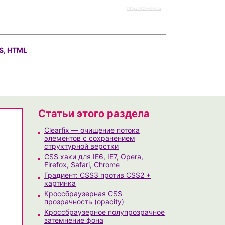
https://rz-work.ru
S, HTML
Статьи этого раздела
Clearfix — очищение потока
элементов с сохранением
структурной верстки
CSS хаки для IE6, IE7, Opera,
Firefox, Safari, Chrome
Градиент: CSS3 против CSS2 +
картинка
Кроссбраузерная CSS
прозрачность (opacity)
Кроссбраузерное полупрозрачное
затемнение фона