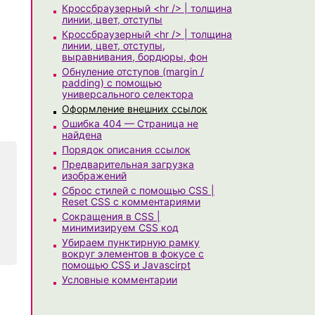
Кроссбраузерный <hr /> | толщина
линии, цвет, отступы
Кроссбраузерный <hr /> | толщина
линии, цвет, отступы,
выравнивания, бордюры, фон
Обнуление отступов (margin /
padding) с помощью
универсального селектора
Оформление внешних ссылок
Ошибка 404 — Страница не
найдена
Порядок описания ссылок
Предварительная загрузка
изображений
Сброс стилей с помощью CSS |
Reset CSS с комментариями
Сокращения в CSS |
минимизируем CSS код
Убираем пунктирную рамку
вокруг элементов в фокусе с
помощью CSS и Javascirpt
Условные комментарии