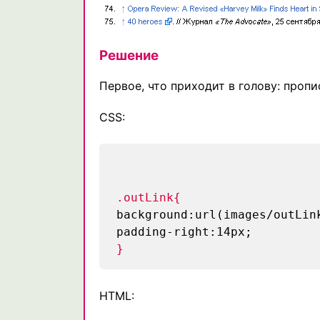
Решение
Первое, что приходит в голову: проп
CSS:
.outLink{
background:url(images/outLin
padding-right:14px;
}
HTML: