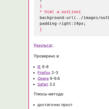
)
}
* html a.outLine{
background:url(../images/out
padding-right:14px;
}
Результат
.
Проверено в:
IE
6-8
Firefox
2-3
Opera
9-9.6
Safari
3.2
Плюсы метода:
достаточно прост