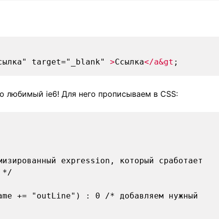
сылка" target="_blank"
>
Ссылка
</a&gt
;
о любимый ie6! Для него прописываем в CSS:
мизированный expression, который сработает
 */
Name += "outLine") : 0
/* добавляем нужный