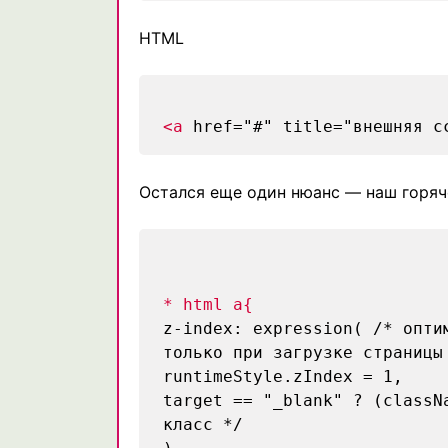
HTML
<a
href="#" title="внешняя с
Остался еще один нюанс — наш горяч
* html a{
z-index: expression(
/* опти
только при загрузке страницы
runtimeStyle.zIndex = 1,
target == "_blank" ? (class
класс */