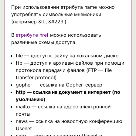
При использовании атрибута name можно
употреблять символьные мнемоники
(например &lt;, &#229;).
В
атрибуте href
можно использовать
различные схемы доступа:
file — доступ к файлу на локальном диске
ftp — доступ к архивам файлов при помощи
протокола передачи файлов (FTP — file
transfer protocol)
gopher — ссылка на Gopher–сервер
http — ссылка на документ в интернет (по
умолчанию)
mailto — ссылка на адрес электронной
почты
news — ссылка на новостную конференцию
Usenet
nntp — доступ к новостям Usenet с