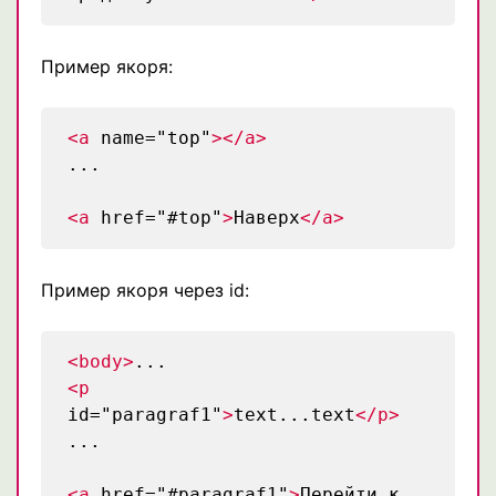
Пример якоря:
<a
name="top"
></a>
...
<a
href="#top"
>
Наверх
</a>
Пример якоря через id:
<body>
...
<p
id="paragraf1"
>
text...text
</p>
...
<a
href="#paragraf1"
>
Перейти к