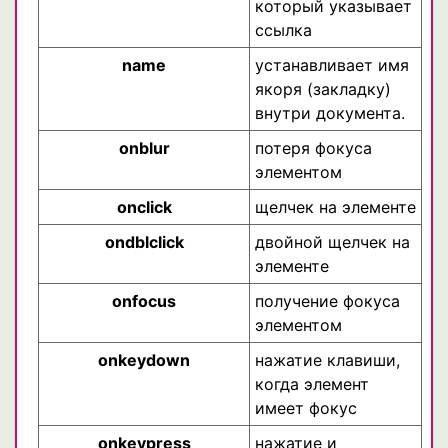
который указывает
ссылка
name
устанавливает имя
якоря (закладку)
внутри документа.
onblur
потеря фокуса
элементом
onclick
щелчек на элементе
ondblclick
двойной щелчек на
элементе
onfocus
получение фокуса
элементом
onkeydown
нажатие клавиши,
когда элемент
имеет фокус
onkeypress
нажатие и