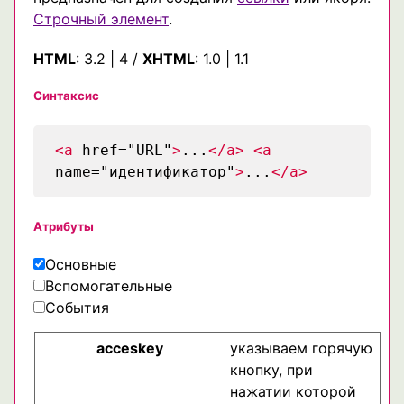
Строчный элемент
.
HTML
:
3.2
|
4
/
XHTML
:
1.0
|
1.1
Синтаксис
<a
href="URL"
>
...
</a>
<a
name="идентификатор"
>
...
</a>
Атрибуты
Основные
Вспомогательные
События
acceskey
указываем горячую
кнопку, при
нажатии которой