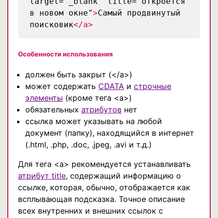
target="_blank" title="откроется
в новом окне"
>
Самый продвинутый
поисковик
</a>
Особенности использования
должен быть закрыт (</a>)
может содержать
CDATA
и
строчные
элементы
(кроме тега <a>)
обязательных
атрибутов
нет
ссылка может указывать на любой
документ (папку), находящийся в интернет
(.html, .php, .doc, .jpeg, .avi и т.д.)
Для тега <a> рекомендуется устанавливать
атрибут title
, содержащий информацию о
ссылке, которая, обычно, отображается как
всплывающая подсказка. Точное описание
всех внутренних и внешних ссылок с