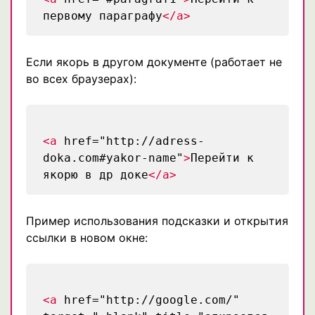
первому параграфу
</a>
Если якорь в другом документе (работает не
во всех браузерах):
<a
href="http://adress-
doka.com#yakor-name"
>
Перейти к
якорю в др доке
</a>
Пример использования подсказки и открытия
ссылки в новом окне:
<a
href="http://google.com/"