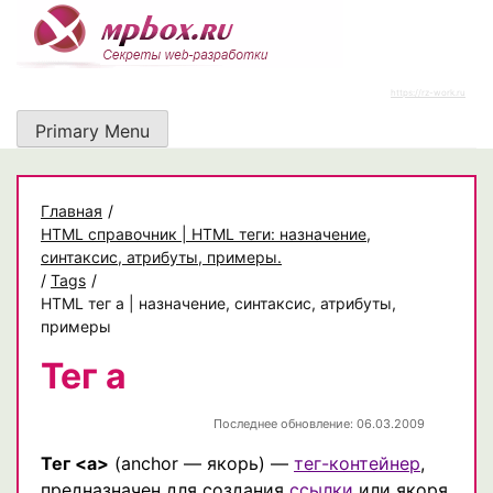
Skip
to
content
https://rz-work.ru
Primary Menu
Главная
/
HTML справочник | HTML теги: назначение,
синтаксис, атрибуты, примеры.
/
Tags
/
HTML тег a | назначение, синтаксис, атрибуты,
примеры
Тег a
Последнее обновление: 06.03.2009
Тег <a>
(anchor — якорь) —
тег-контейнер
,
предназначен для создания
cсылки
или якоря.