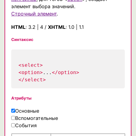
элемент выбора значений.
Строчный элемент
.
HTML
:
3.2
|
4
/
XHTML
:
1.0
|
1.1
Синтаксис
<select>
<option>
...
</option>
</select>
Атрибуты
Основные
Вспомогательные
События