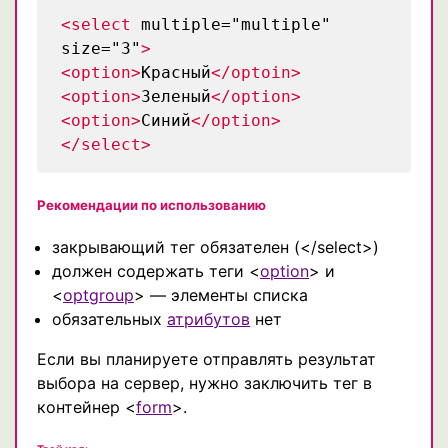
<select
multiple="multiple"
size="3"
>
<option>
Красный
</optoin>
<option>
Зеленый
</option>
<option>
Синий
</option>
</select>
Рекомендации по использованию
закрывающий тег обязателен (</select>)
должен содержать теги <
option
> и
<
optgroup
> — элементы списка
обязательных
атрибутов
нет
Если вы планируете отправлять результат
выбора на сервер, нужно заключить тег в
контейнер <
form
>.