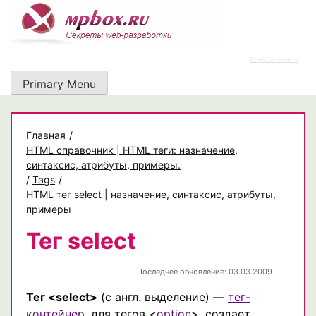
Skip
to
content
https://rz-work.ru
Primary Menu
Главная
/
HTML справочник | HTML теги: назначение,
синтаксис, атрибуты, примеры.
/
Tags
/
HTML тег select | назначение, синтаксис, атрибуты,
примеры
Тег select
Последнее обновление: 03.03.2009
Тег <select>
(с англ. выделение) —
тег-
контейнер
, для тегов <
option
>, создает