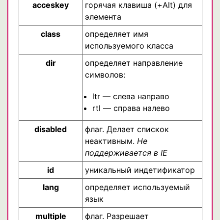
acceskey
горячая клавиша (+Alt) для
элемента
class
определяет имя
используемого класса
dir
определяет направление
символов:
ltr — слева направо
rtl — справа налево
disabled
флаг. Делает спискок
неактивным.
Не
поддерживается в IE
id
уникальный индетификатор
lang
определяет используемый
язык
multiple
флаг. Разрешает