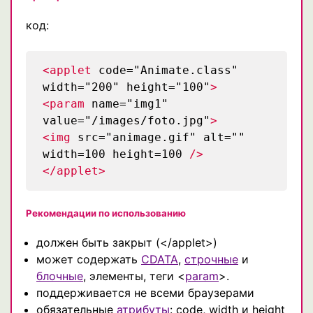
код:
<applet
code="Animate.class"
width="200" height="100"
>
<param
name="img1"
value="/images/foto.jpg"
>
<img
src="animage.gif" alt=""
width=100 height=100
/>
</applet>
Рекомендации по использованию
должен быть закрыт (</applet>)
может содержать
CDATA
,
строчные
и
блочные
, элементы, теги <
param
>.
поддерживается не всеми браузерами
обязательные
атрибуты
: code, width и height