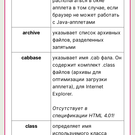
располагаться в окне
апплета в том случае, если
браузер не может работать
с Java-апплетами
archive
указывает список архивных
файлов, разделенных
запятыми
cabbase
указывает имя .cab фала. Он
содержит комплект .class
файлов (архивы для
оптимизации загрузки
апплета), для Internet
Explorer.
Отсутствует в
спецификации HTML 4.01!
class
определяет имя
используемого класса