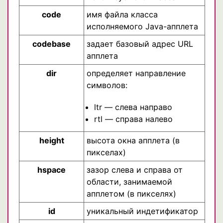
code
имя файла класса
исполняемого Java-апплета
codebase
задает базовый адрес URL
апплета
dir
определяет направление
символов:
ltr — слева направо
rtl — справа налево
height
высота окна апплета (в
пикселах)
hspace
зазор слева и справа от
области, занимаемой
апплетом (в пикселях)
id
уникальный индетификатор