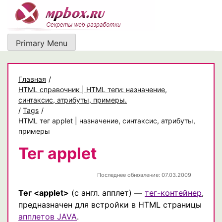
Skip
to
content
Primary Menu
Главная
/
HTML справочник | HTML теги: назначение,
синтаксис, атрибуты, примеры.
/
Tags
/
HTML тег applet | назначение, синтаксис, атрибуты,
примеры
Тег applet
Последнее обновление: 07.03.2009
Тег <applet>
(с англ. апплет) —
тег-контейнер
,
предназначен для встройки в HTML страницы
апплетов JAVA
.