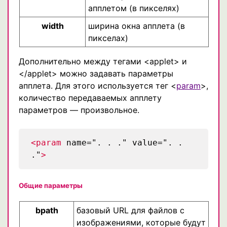
апплетом (в пикселях)
width
ширина окна апплета (в
пикселах)
Дополнительно между тегами <applet> и
</applet> можно задавать параметры
апплета. Для этого используется тег <
param
>,
количество передаваемых апплету
параметров — произвольное.
<param
name=". . ." value=". .
."
>
Общие параметры
bpath
базовый URL для файлов с
изображениями, которые будут