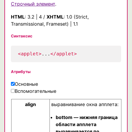
Строчный элемент
.
HTML
:
3.2
|
4
/
XHTML
: 1.0 (
Strict
,
Transmissional
,
Frameset
) |
1.1
Синтаксис
<applet>
...
</applet>
Атрибуты
Основные
Вспомогательные
align
выравнивание окна апплета:
bottom — нижняя граница
области апплета
выравнивается по