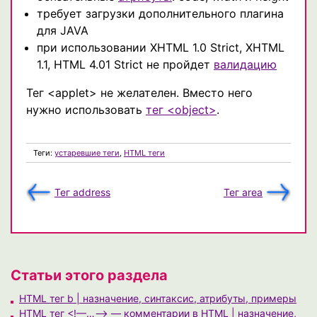
требует загрузки дополнительного плагина
для JAVA
при использовании XHTML 1.0 Strict, XHTML
1.1, HTML 4.01 Strict не пройдет
валидацию
Тег <applet> не желателен. Вместо него
нужно использовать
тег <object>
.
Теги:
устаревшие теги
,
HTML теги
Тег address
Тег area
Статьи этого раздела
HTML тег b | назначение, синтаксис, атрибуты, примеры
HTML тег <!—…—> — комментарии в HTML | назначение,