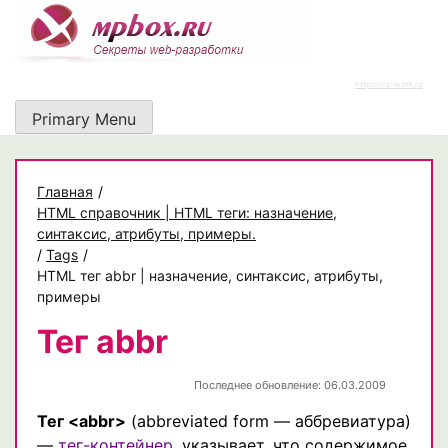
Skip
to
content
https://rz-work.ru
Primary Menu
Главная
/
HTML справочник | HTML теги: назначение,
синтаксис, атрибуты, примеры.
/
Tags
/
HTML тег abbr | назначение, синтаксис, атрибуты,
примеры
Тег abbr
Последнее обновление: 06.03.2009
Тег <abbr>
(abbreviated form — аббревиатура)
—
тег-контейнер
, указывает, что содержимое