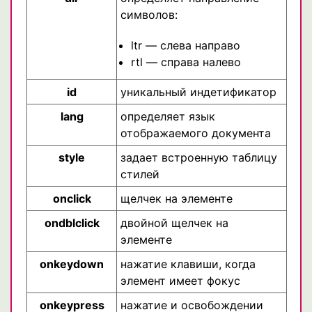
символов:
ltr — слева направо
rtl — справа налево
id
уникальный индетификатор
lang
определяет язык
отображаемого документа
style
задает встроенную таблицу
стилей
onclick
щелчек на элементе
ondblclick
двойной щелчек на
элементе
onkeydown
нажатие клавиши, когда
элемент имеет фокус
onkeypress
нажатие и освобождении