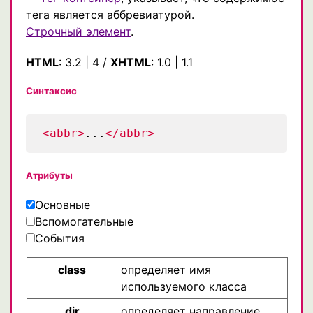
тега является аббревиатурой.
Строчный элемент
.
HTML
:
3.2
|
4
/
XHTML
:
1.0
|
1.1
Синтаксис
<abbr>
...
</abbr>
Атрибуты
Основные
Вспомогательные
События
class
определяет имя
используемого класса
dir
определяет направление