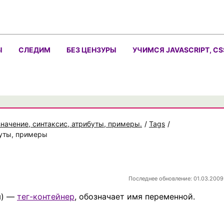
Ы
СЛЕДИМ
БЕЗ ЦЕНЗУРЫ
УЧИМСЯ JAVASCRIPT, CS
значение, синтаксис, атрибуты, примеры.
/
Tags
/
буты, примеры
Последнее обновление: 01.03.2009
я) —
тег-контейнер
, обозначает имя переменной.