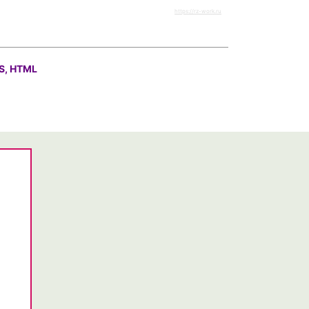
https://rz-work.ru
S, HTML