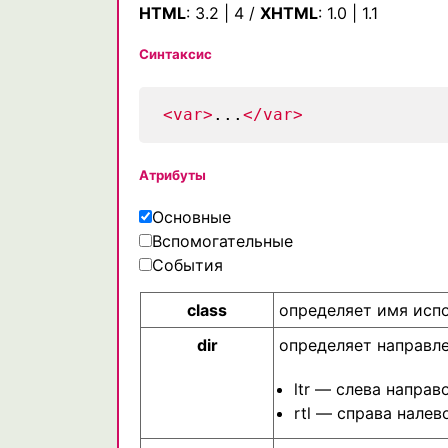
HTML
:
3.2
|
4
/
XHTML
:
1.0
|
1.1
Синтаксис
<var>
...
</var>
Атрибуты
Основные
Вспомогательные
События
class
определяет имя исп
dir
определяет направл
ltr — слева направ
rtl — справа налев