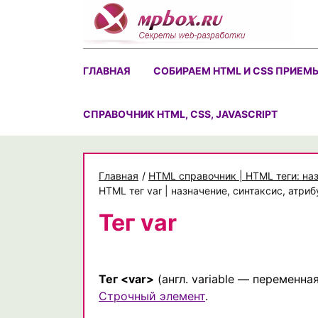
Skip
to
content
ГЛАВНАЯ
СОБИРАЕМ HTML И CSS ПРИЕМ
CПРАВОЧНИК HTML, CSS, JAVASCRIPT
Главная
/
HTML справочник | HTML теги: на
HTML тег var | назначение, синтаксис, атри
Тег var
Тег <var>
(англ. variable — переменна
Строчный элемент
.