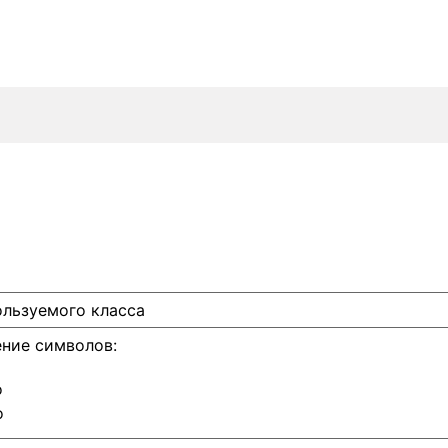
ользуемого класса
ение символов:
о
о