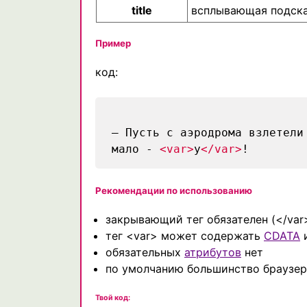
title
всплывающая подск
Пример
код:
— Пусть с аэродрома взлетел
мало -
<var>
y
</var>
!
Рекомендации по использованию
закрывающий тег обязателен (</var
тег <var> может содержать
CDATA
обязательных
атрибутов
нет
по умолчанию большинство браузе
Твой код: