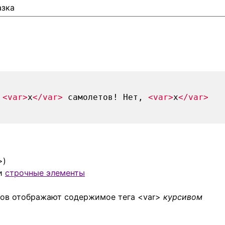
азка
и
<var>
x
</var>
самолетов! Нет,
<var>
x
</var>
>)
и
строчные элементы
ров отображают содержимое тега <var>
курсивом