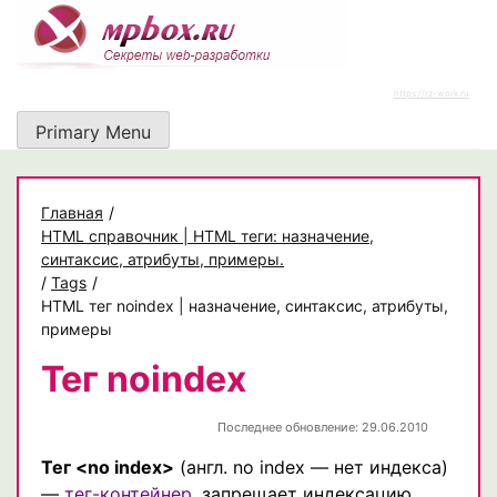
Skip
to
content
https://rz-work.ru
Primary Menu
Главная
/
HTML справочник | HTML теги: назначение,
синтаксис, атрибуты, примеры.
/
Tags
/
HTML тег noindex | назначение, синтаксис, атрибуты,
примеры
Тег noindex
Последнее обновление: 29.06.2010
Тег <no index>
(англ. no index — нет индекса)
—
тег-контейнер
, запрещает индексацию