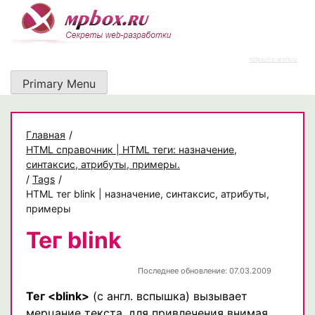
Skip
to
content
https://rz-work.ru
Primary Menu
Главная
/
HTML справочник | HTML теги: назначение,
синтаксис, атрибуты, примеры.
/
Tags
/
HTML тег blink | назначение, синтаксис, атрибуты,
примеры
Тег blink
Последнее обновление: 07.03.2009
Тег <blink>
(с англ. вспышка) вызывает
мерцание текста, для привлечения внимая