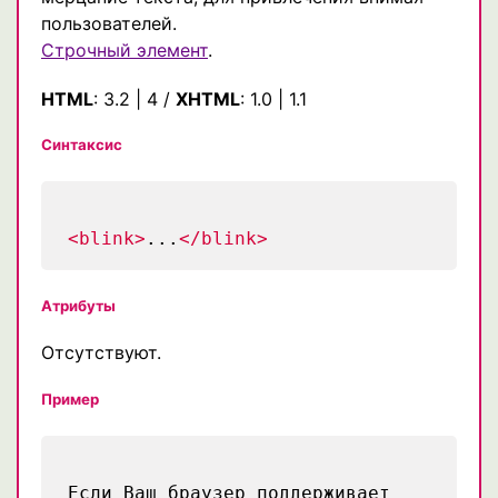
пользователей.
Строчный элемент
.
HTML
:
3.2
|
4
/
XHTML
:
1.0
|
1.1
Синтаксис
<blink>
...
</blink>
Атрибуты
Отсутствуют.
Пример
Если Ваш браузер поддерживает