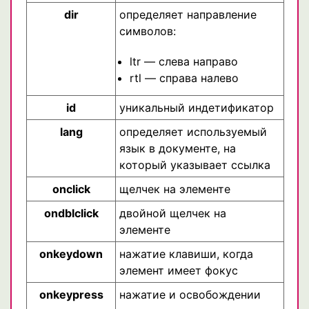
dir
определяет направление
символов:
ltr — слева направо
rtl — справа налево
id
уникальный индетификатор
lang
определяет используемый
язык в документе, на
который указывает ссылка
onclick
щелчек на элементе
ondblclick
двойной щелчек на
элементе
onkeydown
нажатие клавиши, когда
элемент имеет фокус
onkeypress
нажатие и освобождении