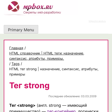
Skip
to
content
https://rz-work.ru
Primary Menu
Главная
/
HTML справочник | HTML теги: назначение,
синтаксис, атрибуты, примеры.
/
Tags
/
HTML тег strong | назначение, синтаксис, атрибуты,
примеры
Тег strong
Последнее обновление: 03.03.2009
Тег <strong>
(англ. strong — имеющий
преимущество) —
тег-контейнер
, логически