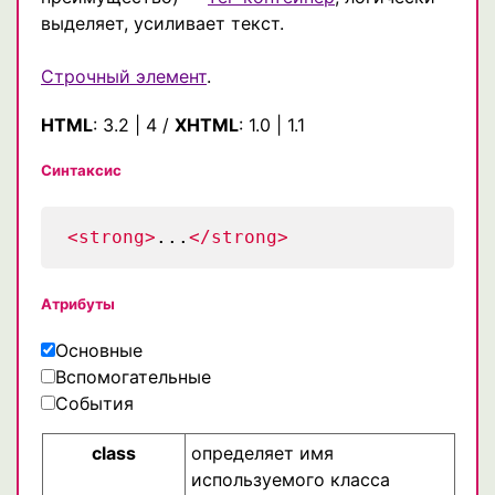
выделяет, усиливает текст.
Строчный элемент
.
HTML
:
3.2
|
4
/
XHTML
:
1.0
|
1.1
Синтаксис
<strong>
...
</strong>
Атрибуты
Основные
Вспомогательные
События
class
определяет имя
используемого класса