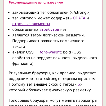
Рекомендации по использованию
закрывающий тег обязателен (</strong>)
тег <strong> может содержать
CDATA
и
строчные элементы
обязательных
атрибутов
нет
является тегом логической разметки.
Подчеркивает важность помеченного
текста
аналог CSS —
font-weight
: bold (CSS
свойство не пердает важность выделенного
фрагмента)
Визуальные браузеры, как правило, выделяют
содержимое тега <strong> жирным шрифтом.
Поэтому тег внешне схож с тегом <
b
>,
который обозначает физическую разметку.
Голосовые браузеры могут менять параметры
синтеза голоса, такие как уровень громкости,