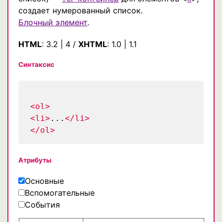
создает нумерованный список.
Блочный элемент
.
HTML
:
3.2
|
4
/
XHTML
:
1.0
|
1.1
Синтаксис
<ol>
<li>
...
</li>
</ol>
Атрибуты
Основные
Вспомогательные
События