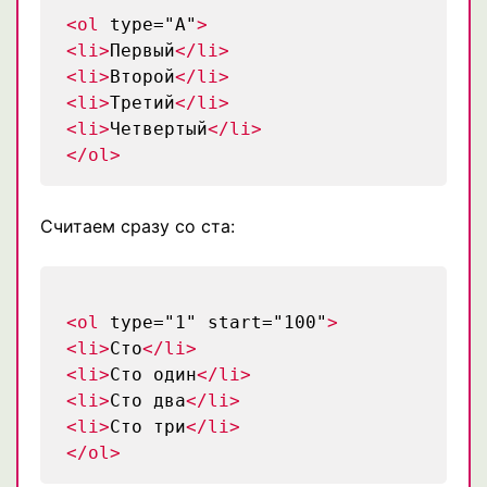
<ol
type="A"
>
<li>
Первый
</li>
<li>
Второй
</li>
<li>
Третий
</li>
<li>
Четвертый
</li>
</ol>
Считаем сразу со ста:
<ol
type="1" start="100"
>
<li>
Сто
</li>
<li>
Сто один
</li>
<li>
Сто два
</li>
<li>
Сто три
</li>
</ol>