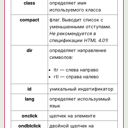
class
определяет имя
используемого класса
compact
флаг. Выводит список с
уменьшенными отступами.
Не рекомендуется в
спецификации HTML 4.01!
dir
определяет направление
символов:
ltr — слева направо
rtl — справа налево
id
уникальный индетификатор
lang
определяет используемый
язык
onclick
щелчек на элементе
ondblclick
двойной щелчек на