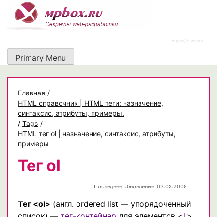
Skip
to
content
https://rz-work.ru
Primary Menu
Главная
/
HTML справочник | HTML теги: назначение,
синтаксис, атрибуты, примеры.
/
Tags
/
HTML тег ol | назначение, синтаксис, атрибуты,
примеры
Тег ol
Последнее обновление: 03.03.2009
Тег <ol>
(англ. ordered list — упорядоченный
список) —
тег-контейнер
для элементов <
li
>,