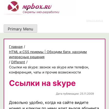
Skip
to
content
https://rz-work.ru
Primary Menu
Главная
/
HTML и CSS приемы | Обходим баги, находим
интересные решения
/
Different
/
Ссылки на skype: звонок на skype или телефон,
конференция, чаты и прочие возможности
Ссылки на skype
Дата публикации: 25.11.2009
Довольно удобно, когда на сайте видите
номер и кликом по нему идет вызов абонента