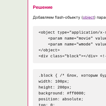
Решение
Добавляем flash-объекту (
object
) пар
<object type="application/x-
    <param name="movie" value
    <param name="wmode" valu
</object>

.block { /* блок, которым буд
width: 100px;

height: 200px;

background: #ff0000;

position: absolute;

top: 0;
