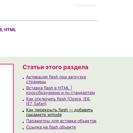
https://rz-work.ru
S, HTML
Статьи этого раздела
Активация flash при загрузке
страницы
Вставка flash в HTML |
кроссбраузерно и по стандартам
Как отключить flash (Opera, IE6,
IE7, Safari)
Как перекрыть flash — добавить
параметр wmode
Параметры для вставки объектов
Ссылка на flash объекте