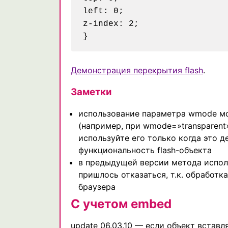
left: 0;

z-index: 2;

Демонстрация перекрытия flash
.
Заметки
использование параметра wmode мо
(например, при wmode=»transparent
используйте его только когда это 
функциональность flash-объекта
в предыдущей версии метода исполь
пришлось отказаться, т.к. обработ
браузера
С учетом embed
update 06.03.10 — если объект встав