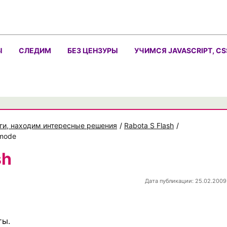
Ы
СЛЕДИМ
БЕЗ ЦЕНЗУРЫ
УЧИМСЯ JAVASCRIPT, CS
ги, находим интересные решения
/
Rabota S Flash
/
wmode
sh
Дата публикации: 25.02.2009
ты.