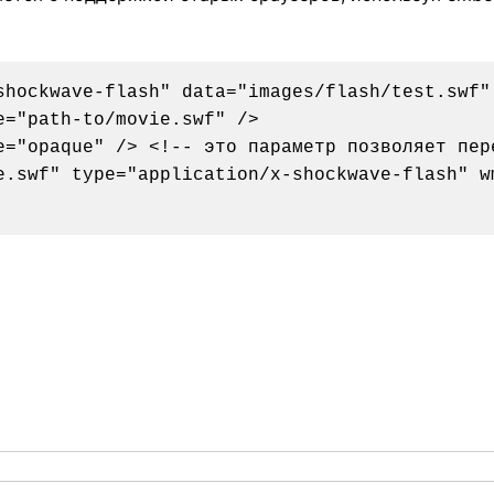
shockwave-flash" data="images/flash/test.swf" 
="path-to/movie.swf" />

e="opaque" /> <!-- это параметр позволяет пере
e.swf" type="application/x-shockwave-flash" w