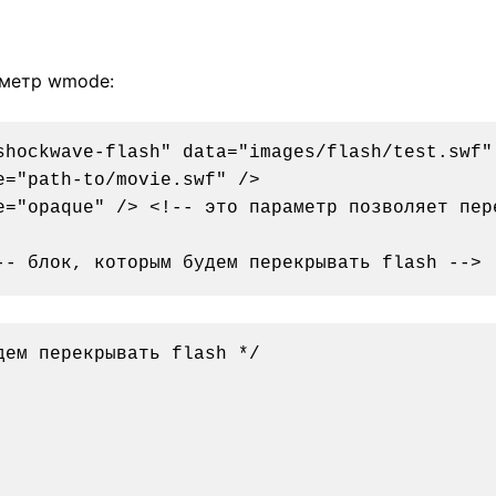
аметр wmode:
shockwave-flash" data="images/flash/test.swf" 
="path-to/movie.swf" />

e="opaque" /> <!-- это параметр позволяет пере
ем перекрывать flash */
