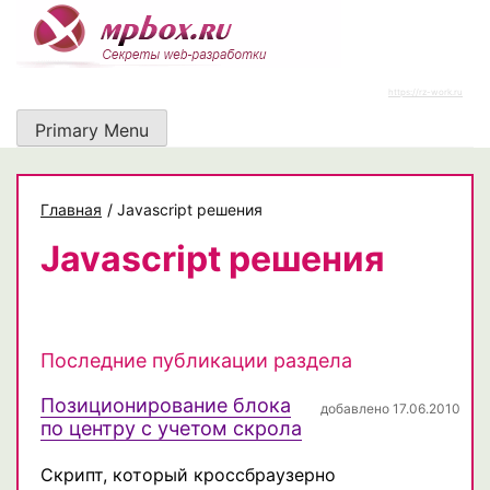
Skip
to
content
https://rz-work.ru
Primary Menu
Главная
/
Javascript решения
Javascript решения
Последние публикации раздела
Позиционирование блока
добавлено 17.06.2010
по центру с учетом скрола
Скрипт, который кроссбраузерно