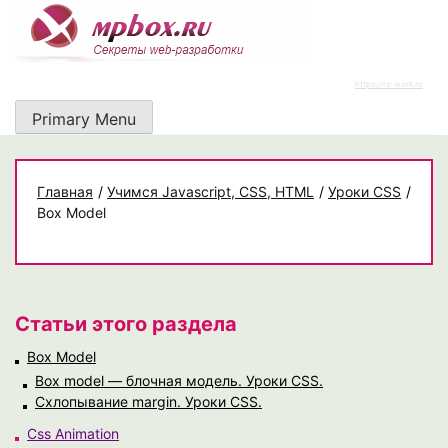
Skip
to
content
https://rz-work.ru
Primary Menu
Главная
/
Учимся Javascript, CSS, HTML
/
Уроки CSS
/
Box Model
Статьи этого раздела
Box Model
Box model — блочная модель. Уроки CSS.
Схлопывание margin. Уроки CSS.
Css Animation