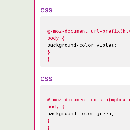
CSS
@-moz-document url-prefix(ht
body {
background-color:violet;
}
}
CSS
@-moz-document domain(mpbox.
body {
background-color:green;
}
}