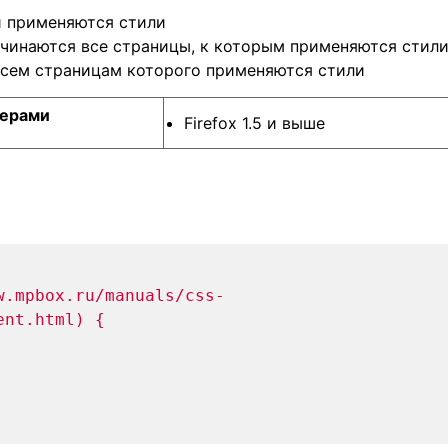
ой применяются стили
о начинаются все страницы, к которым применяются стил
всем страницам которого применяются стили
зерами
Firefox 1.5 и выше
w.mpbox.ru/manuals/css-
ent.html) {