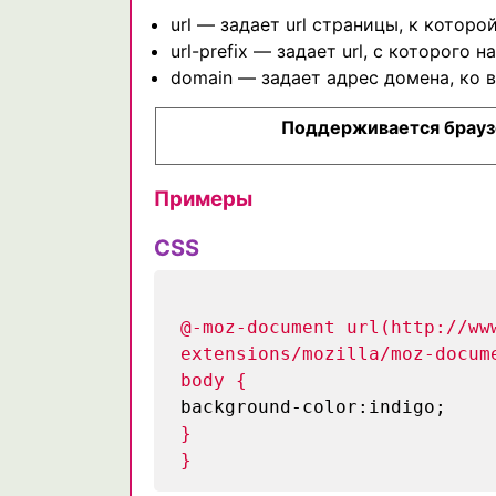
url — задает url страницы, к котор
url-prefix — задает url, с которог
domain — задает адрес домена, ко 
Поддерживается брау
Примеры
CSS
@-moz-document url(http://ww
extensions/mozilla/moz-docum
body {
background-color:indigo;
}
}