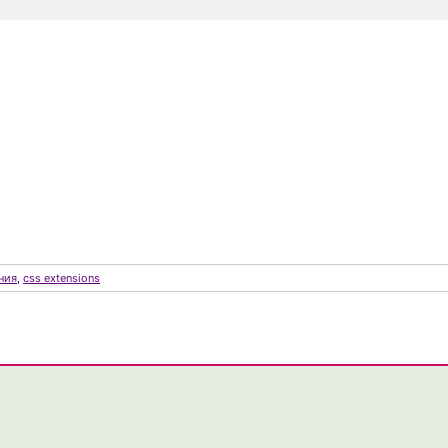
ния
,
css extensions