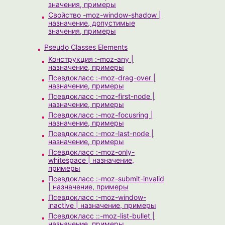
значения, примеры
Свойство -moz-window-shadow |
назначение, допустимые
значения, примеры
Pseudo Classes Elements
Конструкция :-moz-any |
назначение, примеры
Псевдокласс :-moz-drag-over |
назначение, примеры
Псевдокласс :-moz-first-node |
назначение, примеры
Псевдокласс :-moz-focusring |
назначение, примеры
Псевдокласс :-moz-last-node |
назначение, примеры
Псевдокласс :-moz-only-
whitespace | назначение,
примеры
Псевдокласс :-moz-submit-invalid
| назначение, примеры
Псевдокласс :-moz-window-
inactive | назначение, примеры
Псевдокласс ::-moz-list-bullet |
назначение, примеры