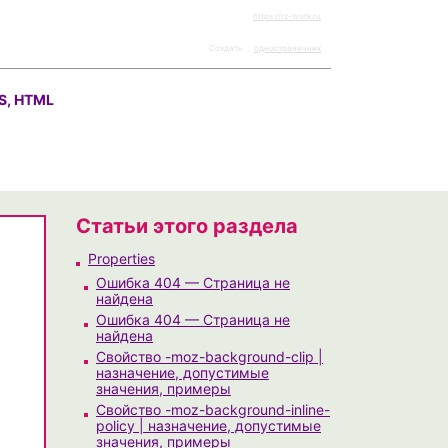
https://rz-work.ru
Создать
одностраничник
S, HTML
Статьи этого раздела
Properties
Ошибка 404 — Страница не
найдена
Ошибка 404 — Страница не
найдена
Свойство -moz-background-clip |
назначение, допустимые
значения, примеры
Свойство -moz-background-inline-
policy | назначение, допустимые
значения, примеры