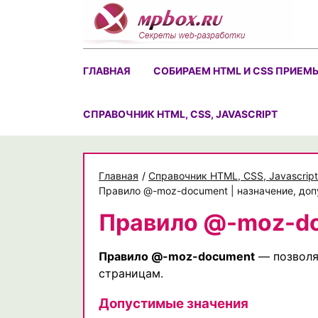
Skip
to
content
ГЛАВНАЯ
СОБИРАЕМ HTML И CSS ПРИЕМ
CПРАВОЧНИК HTML, CSS, JAVASCRIPT
Главная
/
Cправочник HTML, CSS, Javascript
Правило @-moz-document | назначение, до
Правило @-moz-d
Правило @-moz-document
— позволя
страницам.
Допустимые значения