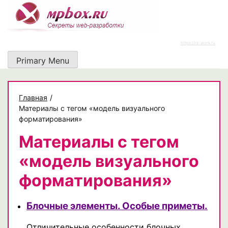
Skip
to
content
https://rz-work.ru
Primary Menu
Главная
/
Материалы с тегом «модель визуального
форматирования»
Материалы с тегом
«модель визуального
форматирования»
Блочные элементы. Особые приметы.
Отличительные особенности блочных