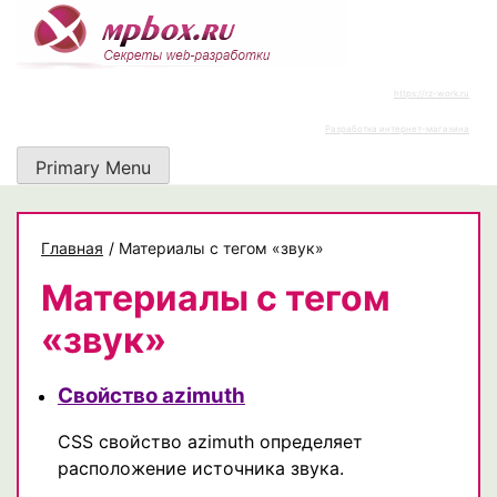
Skip
to
content
https://rz-work.ru
Разработка интернет-магазина
Primary Menu
Главная
/
Материалы с тегом «звук»
Материалы с тегом
«звук»
Свойство azimuth
CSS свойство azimuth определяет
расположение источника звука.