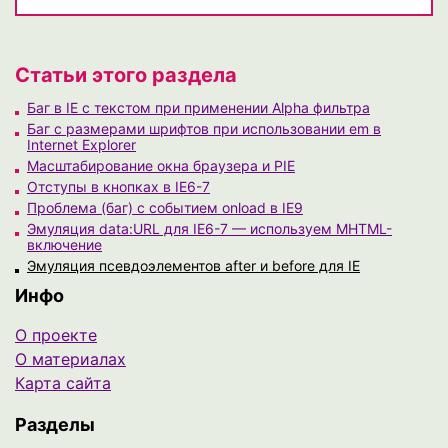
Статьи этого раздела
Баг в IE с текстом при применении Alpha фильтра
Баг с размерами шрифтов при использовании em в
Internet Explorer
Масштабирование окна браузера и PIE
Отступы в кнопках в IE6-7
Проблема (баг) с событием onload в IE9
Эмуляция data:URL для IE6-7 — используем MHTML-
включение
Эмуляция псевдоэлементов after и before для IE
Инфо
О проекте
О материалах
Карта сайта
Разделы