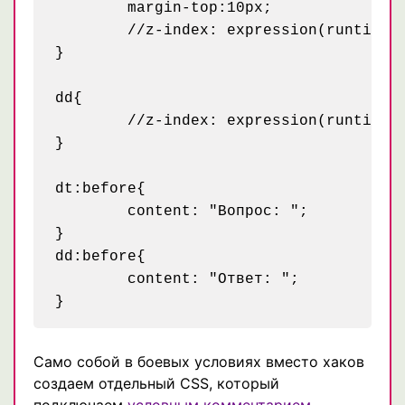
	margin-top:10px;

	//z-index: expression(runtimeStyle.zIndex = 1, this.innerHTML = "Вопрос: " + this.innerHTML) /* хак для ие6 и 7 */

}

dd{

	//z-index: expression(runtimeStyle.zIndex = 1, this.innerHTML = "Ответ: " + this.innerHTML) /* хак для ие6 и 7 */

}

dt:before{

	content: "Вопрос: ";

}

dd:before{

	content: "Ответ: ";

Само собой в боевых условиях вместо хаков
создаем отдельный CSS, который
подключаем
условным комментарием
.