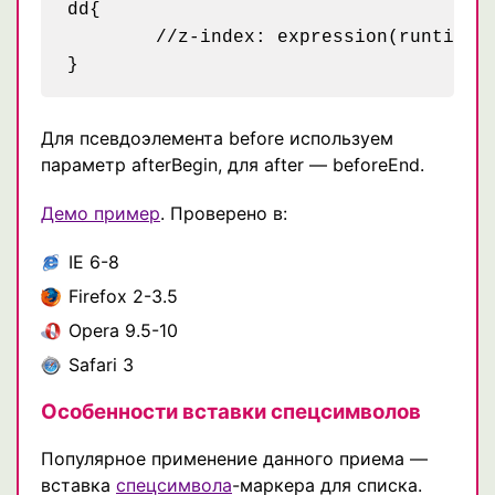
dd{

	//z-index: expression(runtimeStyle.zIndex = 1, insertAdjacentHTML('afterBegin', 'Ответ: ')); /* хак для ие6 и 7 */

Для псевдоэлемента before используем
параметр afterBegin, для after — beforeEnd.
Демо пример
. Проверено в:
IE 6-8
Firefox 2-3.5
Opera 9.5-10
Safari 3
Особенности вставки спецсимволов
Популярное применение данного приема —
вставка
спецсимвола
-маркера для списка.