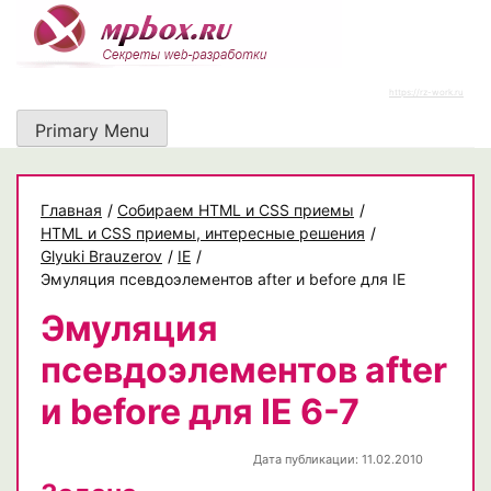
Skip
to
content
https://rz-work.ru
Primary Menu
Главная
/
Собираем HTML и CSS приемы
/
HTML и CSS приемы, интересные решения
/
Glyuki Brauzerov
/
IE
/
Эмуляция псевдоэлементов after и before для IE
Эмуляция
псевдоэлементов after
и before для IE 6-7
Дата публикации: 11.02.2010