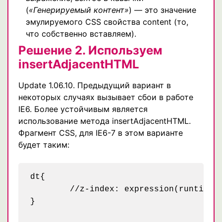
(
«Генерируемый контент»
) — это значение
эмулируемого CSS свойства content (то,
что собственно вставляем).
Решение 2. Используем
insertAdjacentHTML
Update 1.06.10. Предыдущий вариант в
некоторых случаях вызывает сбои в работе
IE6. Более устойчивым является
использование метода insertAdjacentHTML.
Фрагмент CSS, для IE6-7 в этом варианте
будет таким:
dt{

	//z-index: expression(runtimeStyle.zIndex = 1, insertAdjacentHTML('afterBegin', 'Вопрос: ')); /* хак для ие6 и 7 */

}
