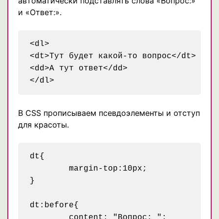
автоматически подставлять слова «Вопрос:»
и «Ответ:».
<dl>

<dt>Тут будет какой-то вопрос</dt>

<dd>А тут ответ</dd>

В CSS прописываем псевдоэлементы и отступ
для красоты.
dt{

	margin-top:10px;

}

dt:before{

	content: "Вопрос: ";
