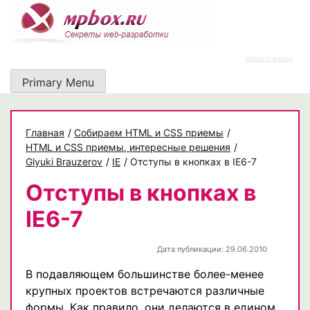
Skip
to
content
https://rz-work.ru
Primary Menu
Главная
/
Собираем HTML и CSS приемы
/
HTML и CSS приемы, интересные решения
/
Glyuki Brauzerov
/
IE
/
Отступы в кнопках в IE6-7
Отступы в кнопках в
IE6-7
Дата публикации: 29.06.2010
В подавляющем большинстве более-менее
крупных проектов встречаются различные
формы. Как правило, они делаются в едином