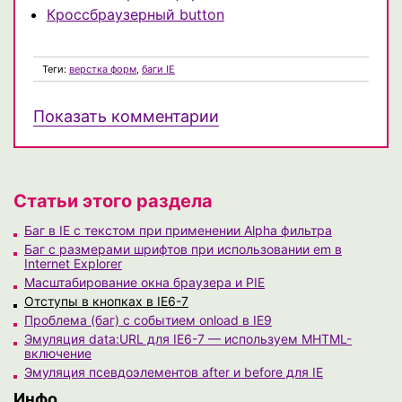
Кроссбраузерный button
Теги:
верстка форм
,
баги IE
Показать комментарии
Статьи этого раздела
Баг в IE с текстом при применении Alpha фильтра
Баг с размерами шрифтов при использовании em в
Internet Explorer
Масштабирование окна браузера и PIE
Отступы в кнопках в IE6-7
Проблема (баг) с событием onload в IE9
Эмуляция data:URL для IE6-7 — используем MHTML-
включение
Эмуляция псевдоэлементов after и before для IE
Инфо