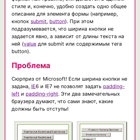
стиле и, конечно, удобно создать одно общее
описание для элемента формы (например,
кнопок
submit
,
button
). При этом
подразумевается, что ширина кнопки не
задается явно, а зависит от длины текста на
ней (
value
для submit или содержимым тега
button).
Проблема
Сюрприз от Microsoft! Если ширина кнопки не
задана,
IE
6 и IE7 не позволят задать
padding-
left
и
padding-right
. Эти два замечательных
браузера думают, что сами знают, какие
должны быть отступы!