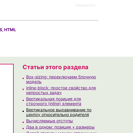
https://rz-work.ru
S, HTML
Статьи этого раздела
Box-sizing: переключаем блочную
модель
inline-block: простое свойство для
непростых задач
Вертикальная позиция для
строчного (inline) элемента
Вертикальное выравнивание по
центру относительно родителя
Вычисляемые отступы
Два в одном: позиция + размеры