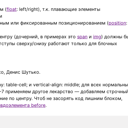
м (
float
: left/right), т.к. плавающие элементы
и
тным или фиксированным позиционированием (
position
:
ентру (дочерний, в примерах это
span
и
img
) должны б
 отступы сверху/снизу работают только для блочных
ко, Денис Шутько.
 table-cell; и vertical-align: middle; для всех нормальн
E6-7 применяем другое лекарство — добавляем строчны
ние по центру. Чтоб не засорять код лишним блоком,
вдоэлемента before
.