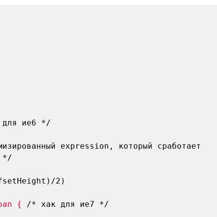
 для ие6 */
мизированный expression, который сработает
 */
fsetHeight)/2)
pan {
/* хак для ие7 */