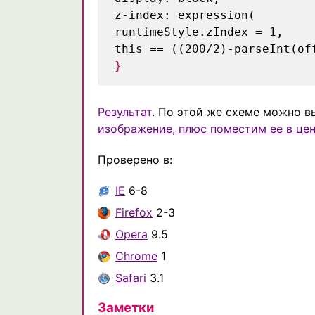
z-index: expression(
runtimeStyle.zIndex = 1,
this == ((200/2)-parseInt(of
}
Результат
. По этой же схеме можно в
изображение, плюс поместим ее в цен
Проверено в:
IE
6-8
Firefox
2-3
Opera
9.5
Chrome
1
Safari
3.1
Заметки