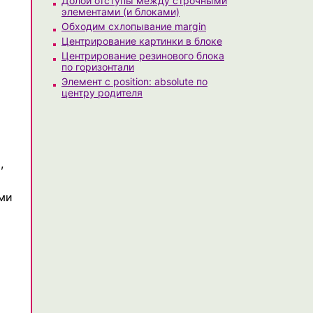
Долой отступы между строчными
элементами (и блоками)
Обходим схлопывание margin
Центрирование картинки в блоке
Центрирование резинового блока
по горизонтали
Элемент с position: absolute по
центру родителя
,
ами