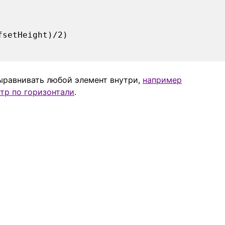
fsetHeight)/2)
ыравнивать любой элемент внутри,
например
тр по горизонтали
.