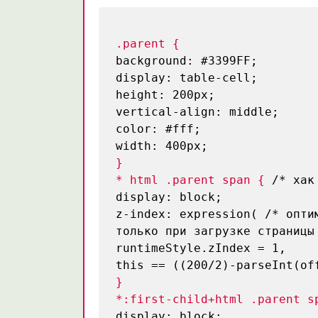
.parent {
background: #3399FF;
display: table-cell;
height: 200px;
vertical-align: middle;
color: #fff;
width: 400px;
}
* html .parent span {
/* хак
display: block;
z-index: expression(
/* опти
только при загрузке страницы
runtimeStyle.zIndex = 1,
this == ((200/2)-parseInt(of
}
*:first-child+html .parent s
display: block;