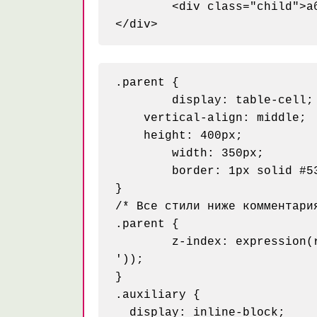
	<div class="child">абзац какого-то жутко интересного и полезного текста</div>

.parent {

	display: table-cell;

    vertical-align: middle; 

    height: 400px;

	width: 350px;

	border: 1px solid #539127;

}

/* Все стили ниже комментари
.parent {

	z-index: expression
'));

}

.auxiliary {

  display: inline-block;
