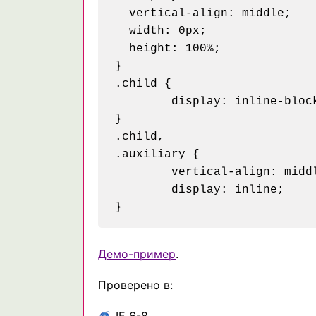
  vertical-align: middle;

  width: 0px; 

  height: 100%;

}

.child {

 	display: inline-block;

}

.child,

.auxiliary {

	vertical-align: middle;

	display: inline;

Демо-пример
.
Проверено в:
IE 6-8