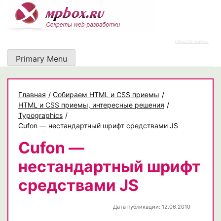
Skip
to
content
https://rz-work.ru
Primary Menu
Главная
/
Собираем HTML и CSS приемы
/
HTML и CSS приемы, интересные решения
/
Typographics
/
Cufon — нестандартный шрифт средствами JS
Cufon —
нестандартный шрифт
средствами JS
Дата публикации: 12.06.2010