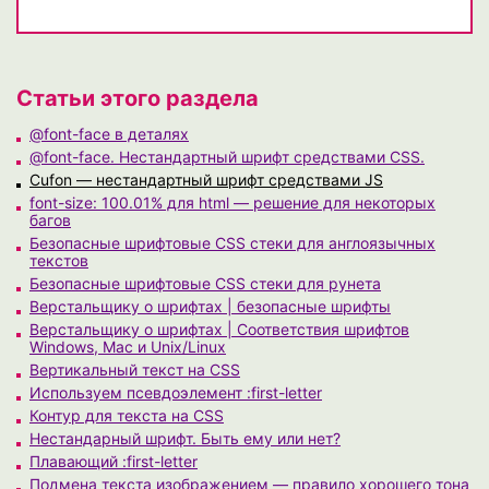
Статьи этого раздела
@font-face в деталях
@font-face. Нестандартный шрифт средствами CSS.
Cufon — нестандартный шрифт средствами JS
font-size: 100.01% для html — решение для некоторых
багов
Безопасные шрифтовые CSS стеки для англоязычных
текстов
Безопасные шрифтовые CSS стеки для рунета
Верстальщику о шрифтах | безопасные шрифты
Верстальщику о шрифтах | Соответствия шрифтов
Windows, Mac и Unix/Linux
Вертикальный текст на CSS
Используем псевдоэлемент :first-letter
Контур для текста на CSS
Нестандарный шрифт. Быть ему или нет?
Плавающий :first-letter
Подмена текста изображением — правило хорошего тона