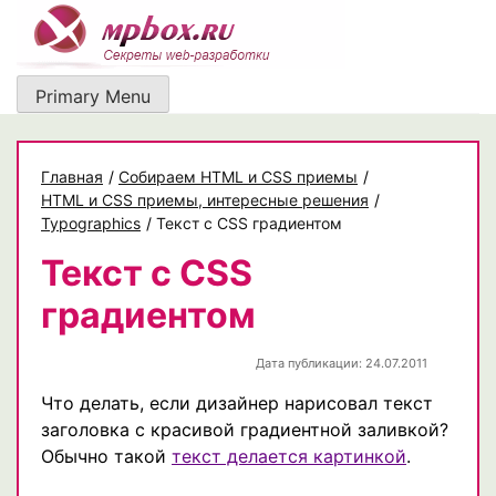
Skip
to
content
Primary Menu
Главная
/
Собираем HTML и CSS приемы
/
HTML и CSS приемы, интересные решения
/
Typographics
/
Текст с CSS градиентом
Текст с CSS
градиентом
Дата публикации: 24.07.2011
Что делать, если дизайнер нарисовал текст
заголовка с красивой градиентной заливкой?
Обычно такой
текст делается картинкой
.