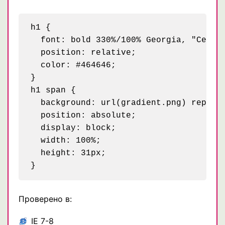
h1 {

  font: bold 330%/100% Georgia, "Centur
  position: relative;

  color: #464646;

}

h1 span {

  background: url(gradient.png) repeat-
  position: absolute;

  display: block;

  width: 100%;

  height: 31px;

Проверено в:
IE 7-8