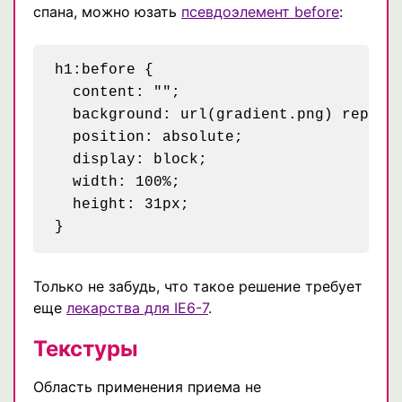
спана, можно юзать
псевдоэлемент before
:
h1:before {

  content: "";

  background: url(gradient.png) repeat-
  position: absolute;

  display: block;

  width: 100%;

  height: 31px;

Только не забудь, что такое решение требует
еще
лекарства для IE6-7
.
Текстуры
Область применения приема не