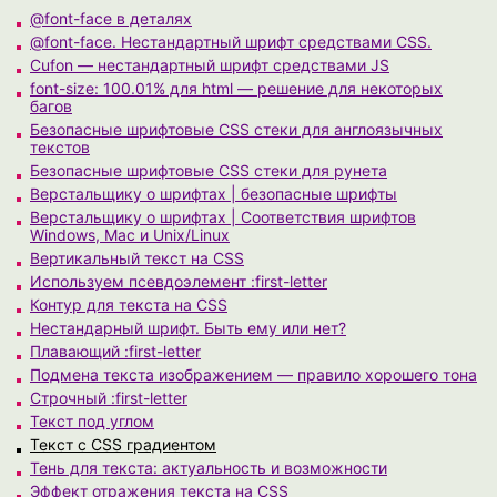
@font-face в деталях
@font-face. Нестандартный шрифт средствами CSS.
Cufon — нестандартный шрифт средствами JS
font-size: 100.01% для html — решение для некоторых
багов
Безопасные шрифтовые CSS стеки для англоязычных
текстов
Безопасные шрифтовые CSS стеки для рунета
Верстальщику о шрифтах | безопасные шрифты
Верстальщику о шрифтах | Соответствия шрифтов
Windows, Mac и Unix/Linux
Вертикальный текст на CSS
Используем псевдоэлемент :first-letter
Контур для текста на CSS
Нестандарный шрифт. Быть ему или нет?
Плавающий :first-letter
Подмена текста изображением — правило хорошего тона
Строчный :first-letter
Текст под углом
Текст с CSS градиентом
Тень для текста: актуальность и возможности
Эффект отражения текста на CSS