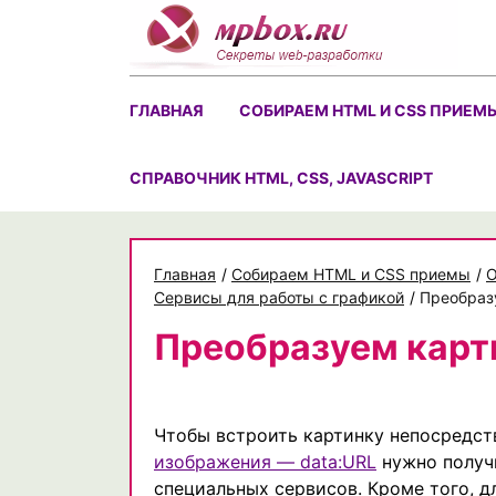
Skip
to
content
ГЛАВНАЯ
СОБИРАЕМ HTML И CSS ПРИЕМ
CПРАВОЧНИК HTML, CSS, JAVASCRIPT
Главная
/
Собираем HTML и CSS приемы
/
O
Сервисы для работы с графикой
/
Преобраз
Преобразуем карти
Чтобы встроить картинку непосредс
изображения — data:URL
нужно получ
специальных сервисов. Кроме того, 