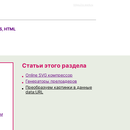
https://rz-work.ru
S, HTML
Статьи этого раздела
Online SVG компрессор
Генераторы прелоадеров
Преобразуем картинки в данные
data:URL
ем