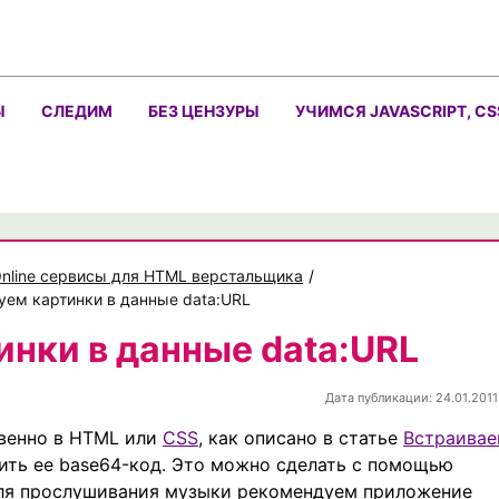
Ы
СЛЕДИМ
БЕЗ ЦЕНЗУРЫ
УЧИМСЯ JAVASCRIPT, CS
nline сервисы для HTML верстальщика
/
уем картинки в данные data:URL
нки в данные data:URL
Дата публикации: 24.01.2011
твенно в HTML или
CSS
, как описано в статье
Встраива
ить ее base64-код. Это можно сделать с помощью
для прослушивания музыки рекомендуем приложение