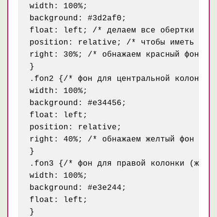
width: 100%;

background: #3d2af0;

float: left; /* делаем все обертки плав
position: relative; /* чтобы иметь возм
right: 30%; /* обнажаем красный фон для
}

.fon2 {/* фон для центральной колонки (
width: 100%;

background: #e34456;

float: left;

position: relative;

right: 40%; /* обнажаем желтый фон для 
}

.fon3 {/* фон для правой колонки (желты
width: 100%;

background: #e3e244;

float: left;

}
