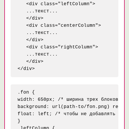
   <div class="leftColumn">

   ...текст...

   </div>

   <div class="centerColumn">

   ...текст...

   </div>

   <div class="rightColumn">

   ...текст...

   </div>

.fon {

width: 650px; /* ширина трех блоков */

background: url(path-to/fon.png) repeat
float: left; /* чтобы не добавлять div 
}

.leftColumn {
