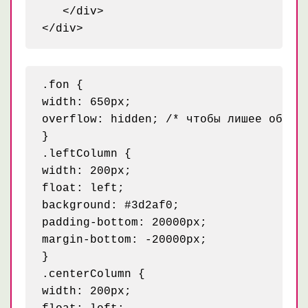
   </div>

.fon {

width: 650px;

overflow: hidden; /* чтобы лишее обреза
}

.leftColumn {

width: 200px;

float: left;

background: #3d2af0;

padding-bottom: 20000px;

margin-bottom: -20000px;

}

.centerColumn {

width: 200px;
