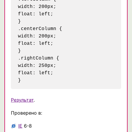
width: 200px;

float: left;

}

.centerColumn {

width: 200px;

float: left;

}

.rightColumn {

width: 250px;

float: left;

Результат
.
Проверено в:
IE
6-8