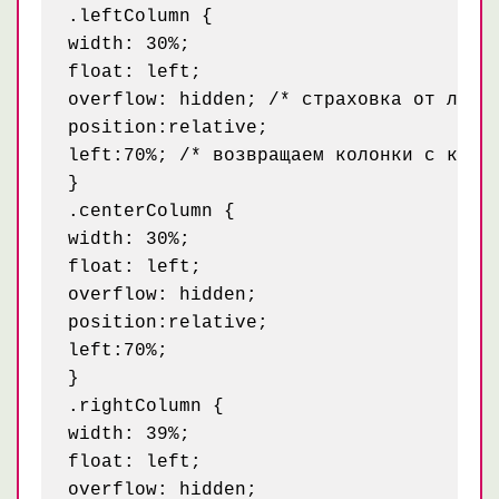
.leftColumn {

width: 30%;

float: left;

overflow: hidden; /* страховка от ломки
position:relative;

left:70%; /* возвращаем колонки с конте
}

.centerColumn {

width: 30%;

float: left;

overflow: hidden;

position:relative;

left:70%;

}

.rightColumn {

width: 39%;

float: left;

overflow: hidden;
