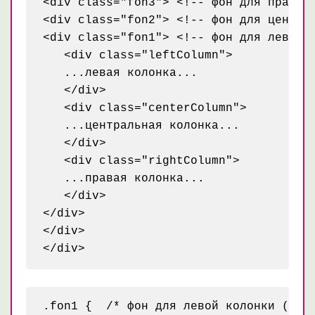
<div class="fon3"> <!-- фон для правой 
<div class="fon2"> <!-- фон для централ
<div class="fon1"> <!-- фон для левой к
   <div class="leftColumn">

   ...левая колонка...

   </div>

   <div class="centerColumn">

   ...центральная колонка...

   </div>

   <div class="rightColumn">

   ...правая колонка...

   </div>

</div>

</div>

.fon1 {  /* фон для левой колонки (сини