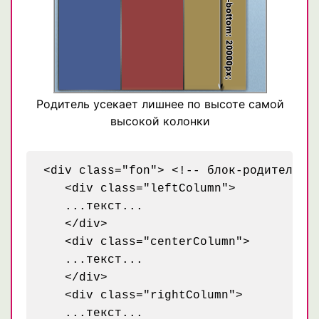
Родитель усекает лишнее по высоте самой
высокой колонки
<div class="fon"> <!-- блок-родитель --
   <div class="leftColumn">

   ...текст...

   </div>

   <div class="centerColumn">

   ...текст...

   </div>

   <div class="rightColumn">

   ...текст...
