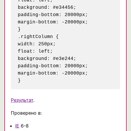
float: left;

background: #e34456;

padding-bottom: 20000px;

margin-bottom: -20000px;

}

.rightColumn {

width: 250px;

float: left;

background: #e3e244;

padding-bottom: 20000px;

margin-bottom: -20000px;

Результат
.
Проверено в:
IE
6-8