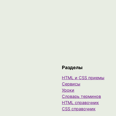
Разделы
HTML и CSS приемы
Сервисы
Уроки
Cловарь терминов
HTML справочник
CSS справочник