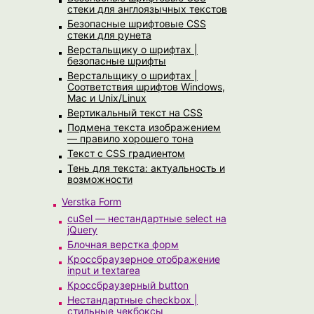
стеки для англоязычных текстов
Безопасные шрифтовые CSS
стеки для рунета
Верстальщику о шрифтах |
безопасные шрифты
Верстальщику о шрифтах |
Соответствия шрифтов Windows,
Mac и Unix/Linux
Вертикальный текст на CSS
Подмена текста изображением
— правило хорошего тона
Текст с CSS градиентом
Тень для текста: актуальность и
возможности
Verstka Form
cuSel — нестандартные select на
jQuery
Блочная верстка форм
Кроссбраузерное отображение
input и textarea
Кроссбраузерный button
Нестандартные checkbox |
стильные чекбоксы