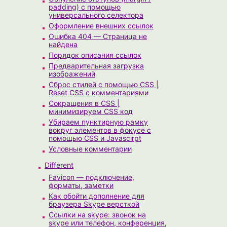
padding) с помощью
универсального селектора
Оформление внешних ссылок
Ошибка 404 — Страница не
найдена
Порядок описания ссылок
Предварительная загрузка
изображений
Сброс стилей с помощью CSS |
Reset CSS с комментариями
Сокращения в CSS |
минимизируем CSS код
Убираем пунктирную рамку
вокруг элементов в фокусе с
помощью CSS и Javascirpt
Условные комментарии
Different
Favicon — подключение,
форматы, заметки
Как обойти дополнение для
браузера Skype версткой
Ссылки на skype: звонок на
skype или телефон, конференция,