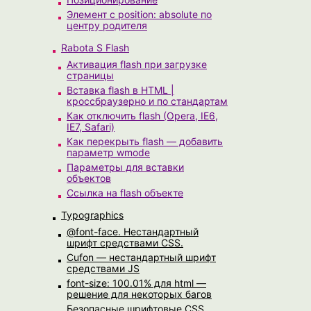
Элемент с position: absolute по
центру родителя
Rabota S Flash
Активация flash при загрузке
страницы
Вставка flash в HTML |
кроссбраузерно и по стандартам
Как отключить flash (Opera, IE6,
IE7, Safari)
Как перекрыть flash — добавить
параметр wmode
Параметры для вставки
объектов
Ссылка на flash объекте
Typographics
@font-face. Нестандартный
шрифт средствами CSS.
Cufon — нестандартный шрифт
средствами JS
font-size: 100.01% для html —
решение для некоторых багов
Безопасные шрифтовые CSS