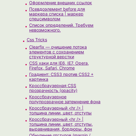
Оформление внешних ссылок
Псевдоэлемент before для
маркера списка | маркер
спецсимволом
Список определений. Требуем
невозможного.
Css Tricks
Clearfix — очищение потока
элементов с сохранением
структурной верстки
CSS хаки для IE6, IE7, Opera,
Firefox, Safari, Chrome
Градиент: CSS3 против CSS2 +
картинка
Кроссбраузерная CSS
прозрачность (opacity)
Кроссбраузерное
полупрозрачное затемнение фона
Кроссбраузерный <hr /> |
толщина линии, цвет, отступы
Кроссбраузерный <hr /> |
толщина линии, цвет, отступы,
выравнивания, бордюры, фон
Обнуление отступов (margin /