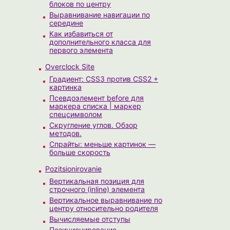
блоков по центру
Выравнивание навигации по
середине
Как избавиться от
дополнительного класса для
первого элемента
Overclock Site
Градиент: CSS3 против CSS2 +
картинка
Псевдоэлемент before для
маркера списка | маркер
спецсимволом
Скругление углов. Обзор
методов.
Спрайты: меньше картинок —
больше скорость
Pozitsionirovanie
Вертикальная позиция для
строчного (inline) элемента
Вертикальное выравнивание по
центру относительно родителя
Вычисляемые отступы
Позиционирование