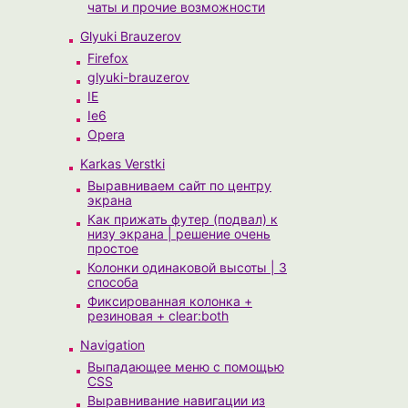
чаты и прочие возможности
Glyuki Brauzerov
Firefox
glyuki-brauzerov
IE
Ie6
Opera
Karkas Verstki
Выравниваем сайт по центру
экрана
Как прижать футер (подвал) к
низу экрана | решение очень
простое
Колонки одинаковой высоты | 3
способа
Фиксированная колонка +
резиновая + clear:both
Navigation
Выпадающее меню с помощью
CSS
Выравнивание навигации из