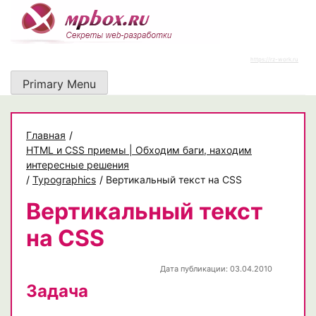
Skip
to
content
https://rz-work.ru
Primary Menu
Главная
/
HTML и CSS приемы | Обходим баги, находим
интересные решения
/
Typographics
/
Вертикальный текст на CSS
Вертикальный текст
на CSS
Дата публикации: 03.04.2010
Задача