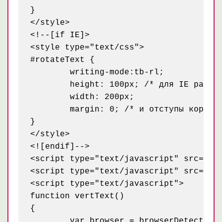
}

</style>

<!--[if IE]>

<style type="text/css">

#rotateText {

	writing-mode:tb-rl;

	height: 100px; /* для IE размеры остаются как обычно */

	width: 200px;

	margin: 0; /* и отступы корректировать не нужно */

}

</style>

<![endif]-->

<script type="text/javascript" src="pat
<script type="text/javascript" src="pat
<script type="text/javascript">

function vertText()

{

	var browser = browserDetect(1),
