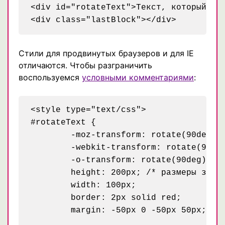
<div id="rotateText">Текст, который буд
Стили для продвинутых браузеров и для IE
отличаются. Чтобы разграничить
воспользуемся
условными комментариями
:
<style type="text/css">

#rotateText {

	-moz-transform: rotate(90deg);

	-webkit-transform: rotate(90deg);

	-o-transform: rotate(90deg);

	height: 200px; /* размеры задаем сразу с учетом, что будет повернут на 90 градусов */

	width: 100px; 

	border: 2px solid red;

	margin: -50px 0 -50px 50px; /* подтягиваем отступы, образовавшиеся во время вращения */
