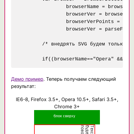
		browserName = browser[0],

		browserVer = browser[1],

		browserVerPoints = browser[2];

		browserVer = parseFloat(browserVer+"."+browserVerPoints);

	/* внедрять SVG будем только для Opera версии ниже 10.51 и FF ниже 3.5 */

Демо пример
. Теперь получаем следующий
результат:
IE6-8, Firefox 3.5+, Opera 10.5+, Safari 3.5+,
Chrome 3+