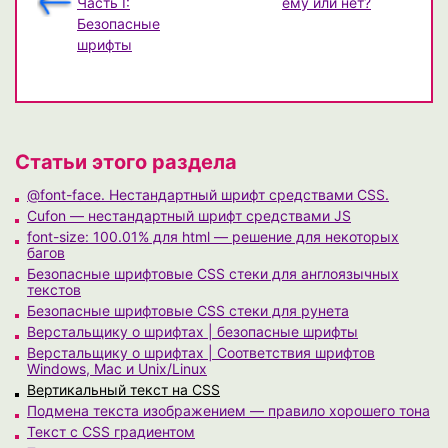
Часть I:
ему или нет?
Безопасные
шрифты
Статьи этого раздела
@font-face. Нестандартный шрифт средствами CSS.
Cufon — нестандартный шрифт средствами JS
font-size: 100.01% для html — решение для некоторых
багов
Безопасные шрифтовые CSS стеки для англоязычных
текстов
Безопасные шрифтовые CSS стеки для рунета
Верстальщику о шрифтах | безопасные шрифты
Верстальщику о шрифтах | Соответствия шрифтов
Windows, Mac и Unix/Linux
Вертикальный текст на CSS
Подмена текста изображением — правило хорошего тона
Текст с CSS градиентом