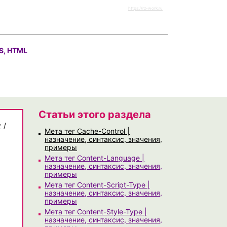
https://rz-work.ru
S, HTML
Статьи этого раздела
v
/
Мета тег Cache-Control |
назначение, синтаксис, значения,
примеры
Мета тег Content-Language |
назначение, синтаксис, значения,
примеры
Мета тег Content-Script-Type |
назначение, синтаксис, значения,
примеры
Мета тег Content-Style-Type |
назначение, синтаксис, значения,