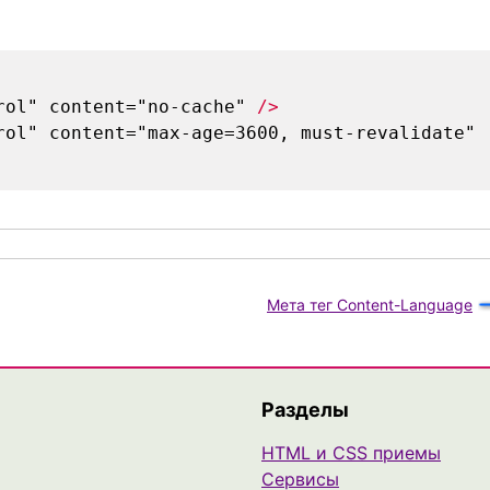
rol" content="no-cache"
/>
ol" content="max-age=3600, must-revalidate"
Мета тег Content-Language
Разделы
HTML и CSS приемы
Сервисы