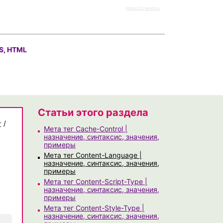
https://rz-work.ru
S, HTML
Статьи этого раздела
v
/
Мета тег Cache-Control |
назначение, синтаксис, значения,
примеры
Мета тег Content-Language |
назначение, синтаксис, значения,
примеры
Мета тег Content-Script-Type |
назначение, синтаксис, значения,
примеры
Мета тег Content-Style-Type |
назначение, синтаксис, значения,