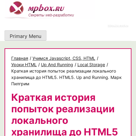
Skip
to
content
https://rz-work.ru
Primary Menu
Главная
/
Учимся Javascript, CSS, HTML
/
Уроки HTML
/
Up And Running
/
Local Storage
/
Краткая история попыток реализации локального
хранилища до HTML5. HTML5. Up and Running. Марк
Пилгрим
Краткая история
попыток реализации
локального
хранилища до HTML5