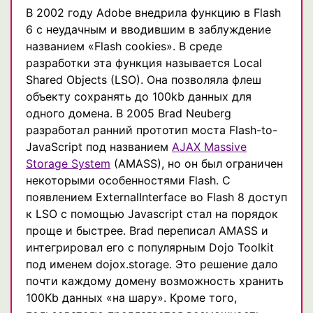
В 2002 году Adobe внедрила функцию в Flash
6 с неудачным и вводившим в заблуждение
названием «Flash cookies». В среде
разработки эта функция называется Local
Shared Objects (LSO). Она позволяла флеш
объекту сохранять до 100kb данных для
одного домена. В 2005 Brad Neuberg
разработал ранний прототип моста Flash-to-
JavaScript под названием
AJAX Massive
Storage System
(AMASS), но он был ограничен
некоторыми особенностями Flash. С
появлением ExternalInterface во Flash 8 доступ
к LSO с помощью Javascript стал на порядок
проще и быстрее. Brad переписал AMASS и
интегрировал его с популярным Dojo Toolkit
под именем dojox.storage. Это решение дало
почти каждому домену возможность хранить
100Kb данных «на шару». Кроме того,