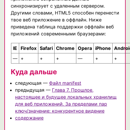
синхронизирует с удаленным сервером.
Другими словами, HTML5 способен перенести
твое веб приложение в оффлайн. Ниже
приведена таблица поддержки оффлайн веб
приложений современными браузерами:
IE
Firefox
Safari
Chrome
Opera
iPhone
Androi
—
+
+
+
—
+
+
Куда дальше
следующая —
Файл manifest
предыдущая —
Глава 7. Прошлое,
настоящее и будущее локальных хранилищ
для веб приложений. За пределами пар
ключ/значение: конкурентное видение
содержание