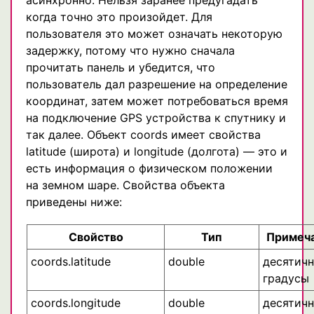
асинхронно. Нельзя заранее предугадать
когда точно это произойдет. Для
пользователя это может означать некоторую
задержку, потому что нужно сначала
прочитать панель и убедится, что
пользователь дал разрешение на определение
координат, затем может потребоваться время
на подключение GPS устройства к спутнику и
так далее. Объект coords имеет свойства
latitude (широта) и longitude (долгота) — это и
есть информация о физическом положении
на земном шаре. Свойства объекта
приведены ниже:
Свойство
Тип
Примеч
coords.latitude
double
десятич
градусы
coords.longitude
double
десятич