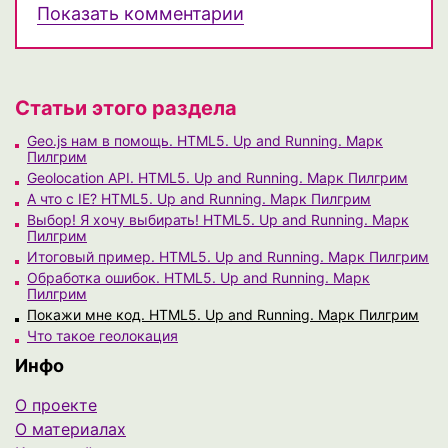
Показать комментарии
Статьи этого раздела
Geo.js нам в помощь. HTML5. Up and Running. Марк
Пилгрим
Geolocation API. HTML5. Up and Running. Марк Пилгрим
А что с IE? HTML5. Up and Running. Марк Пилгрим
Выбор! Я хочу выбирать! HTML5. Up and Running. Марк
Пилгрим
Итоговый пример. HTML5. Up and Running. Марк Пилгрим
Обработка ошибок. HTML5. Up and Running. Марк
Пилгрим
Покажи мне код. HTML5. Up and Running. Марк Пилгрим
Что такое геолокация
Инфо
О проекте
О материалах