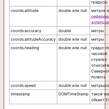
градусы
coords.altitude
double или null
метров 
референ
эллипсо
coords.accuracy
double
метры
coords.altitudeAccuracy
double или null
метры
coords.heading
double или null
градус п
часовой
стрелке
относит
Северно
полюса
coords.speed
double или null
метры/с
timestamp
DOMTimeStamp
такой же
объект D