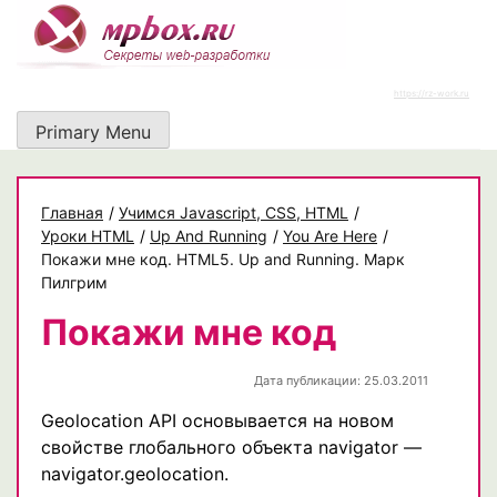
Skip
to
content
https://rz-work.ru
Primary Menu
Главная
/
Учимся Javascript, CSS, HTML
/
Уроки HTML
/
Up And Running
/
You Are Here
/
Покажи мне код. HTML5. Up and Running. Марк
Пилгрим
Покажи мне код
Дата публикации: 25.03.2011
Geolocation API основывается на новом
свойстве глобального объекта navigator —
navigator.geolocation.