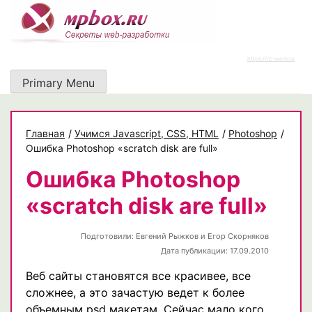
Skip
to
content
https://rz-work.ru
Primary Menu
Главная
/
Учимся Javascript, CSS, HTML
/
Photoshop
/
Ошибка Photoshop «scratch disk are full»
Ошибка Photoshop
«scratch disk are full»
Подготовили:
Евгений Рыжков и Егор Скорняков
Дата публикации: 17.09.2010
Веб сайты становятся все красивее, все
сложнее, а это зачастую ведет к более
объемным psd макетам. Сейчас мало кого