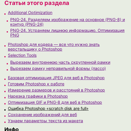
Статьи этого раздела
Additional Optimization
PNG-24. Разделяем изображение на основное (PNG-8) и
контур (PNG-24)
PNG-24. Устраняем лишнюю информацию. Оптимизация
PNG
Photoshop для кодера — все что нужно знать
верстальщику о Photoshop
Selection Tools
Вырезаем внутреннюю часть скругленной рамки
Вырезаем рамку неправильной формы (лассо)
Базовая оптимизация JPEG для веб в Photoshop
Готовим Photoshop к работе
Измерение размеров и расстояний в Photoshop
Нарезка графики в Photoshop
Оптимизация GIF и PNG-8 для веб в Photoshop
Ошибка Photoshop «scratch disk are full»
Сохранение изображений для веб
Узнаем параметры текста из макета
Инфо